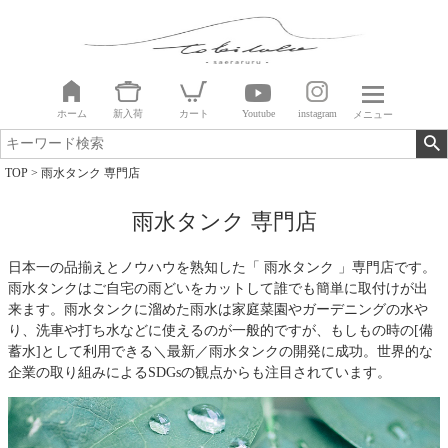
ホーム
新入荷
カート
Youtube
instagram
メニュー
TOP
雨水タンク 専門店
雨水タンク 専門店
日本一の品揃えとノウハウを熟知した「 雨水タンク 」専門店です。
雨水タンクはご自宅の雨どいをカットして誰でも簡単に取付けが出
来ます。雨水タンクに溜めた雨水は家庭菜園やガーデニングの水や
り、洗車や打ち水などに使えるのが一般的ですが、もしもの時の[備
蓄水]として利用できる＼最新／雨水タンクの開発に成功。世界的な
企業の取り組みによるSDGsの観点からも注目されています。