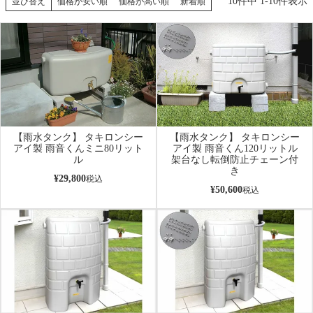
10
件中
1
-
10
件表示
並び替え
価格が安い順
価格が高い順
新着順
【雨水タンク】 タキロンシー
【雨水タンク】 タキロンシー
アイ製 雨音くんミニ80リット
アイ製 雨音くん120リットル
ル
架台なし転倒防止チェーン付
き
¥
29,800
税込
¥
50,600
税込