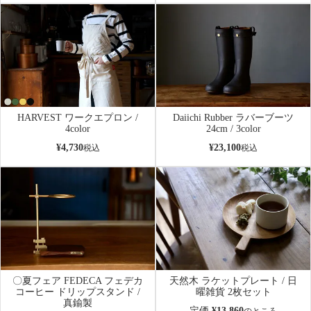
HARVEST ワークエプロン /
Daiichi Rubber ラバーブーツ
4color
24cm / 3color
¥
4,730
¥
23,100
税込
税込
〇夏フェア FEDECA フェデカ
天然木 ラケットプレート / 日
コーヒー ドリップスタンド /
曜雑貨 2枚セット
真鍮製
定価
¥
13,860