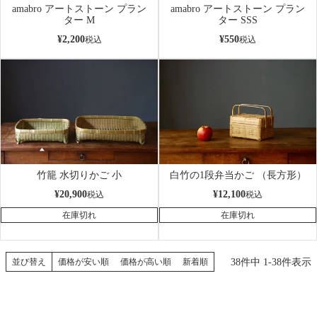
amabro アートストーン プラン
amabro アートストーン プラン
ター M
ター SSS
¥
2,200
¥
550
税込
税込
竹籠 水切りかご 小
白竹の1段弁当かご （長方形）
¥
20,900
¥
12,100
税込
税込
在庫切れ
在庫切れ
38
件中
1
-
38
件表示
並び替え
価格が安い順
価格が高い順
新着順