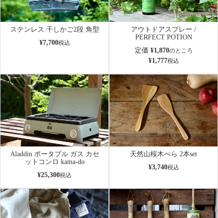
ステンレス 干しかご2段 角型
アウトドアスプレー /
PERFECT POTION
¥
7,700
税込
定価
¥
1,870
のところ
¥
1,777
税込
Aladdin ポータブル ガス カセ
天然山桜木べら 2本set
ットコンロ kama-do
¥
3,740
税込
¥
25,300
税込