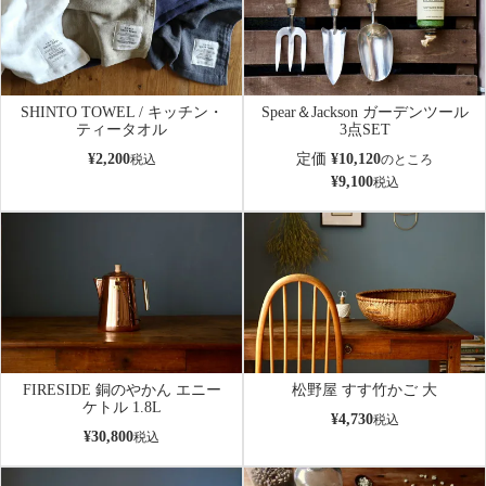
SHINTO TOWEL / キッチン・
Spear＆Jackson ガーデンツール
ティータオル
3点SET
¥
2,200
定価
¥
10,120
税込
のところ
¥
9,100
税込
FIRESIDE 銅のやかん エニー
松野屋 すす竹かご 大
ケトル 1.8L
¥
4,730
税込
¥
30,800
税込