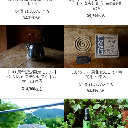
3color
【 IH・直火対応 】 南部鉄器
岩鋳
定価
¥
3,300
のところ
¥
9,790
税込
¥
2,970
税込
【 100周年記念限定モデル 】
りんねしゃ 菊花せんこう 6時
OPA Mari ステンレスケトル
間用 30巻入
大 IH対応
定価
¥
1,375
のところ
¥
14,300
税込
¥
1,306
税込