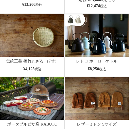
のところ
¥
13,200
税込
¥
12,474
税込
伝統工芸 篠竹丸ざる （7寸）
レトロ ホーローケトル
¥
4,125
¥
8,250
税込
税込
ポータブルピザ窯 KABUTO
レザーミトン Sサイズ