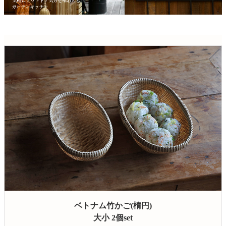
ベトナム竹かご(楕円)
大小 2個set