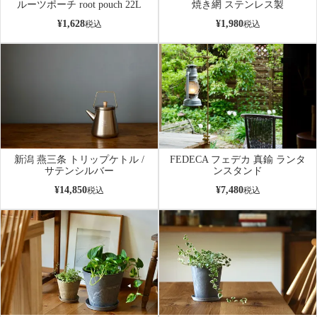
ルーツポーチ root pouch 22L
焼き網 ステンレス製
¥
1,628
¥
1,980
税込
税込
新潟 燕三条 トリップケトル /
FEDECA フェデカ 真鍮 ランタ
サテンシルバー
ンスタンド
¥
14,850
¥
7,480
税込
税込