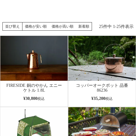
25
件中
1
-
25
件表示
並び替え
価格が安い順
価格が高い順
新着順
FIRESIDE 銅のやかん エニー
コッパーオークポット 品番
ケトル 1.8L
86236
¥
30,800
¥
35,200
税込
税込