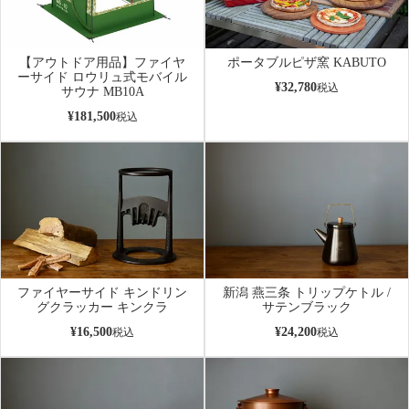
【アウトドア用品】ファイヤ
ポータブルピザ窯 KABUTO
ーサイド ロウリュ式モバイル
¥
32,780
税込
サウナ MB10A
¥
181,500
税込
ファイヤーサイド キンドリン
新潟 燕三条 トリップケトル /
グクラッカー キンクラ
サテンブラック
¥
16,500
¥
24,200
税込
税込