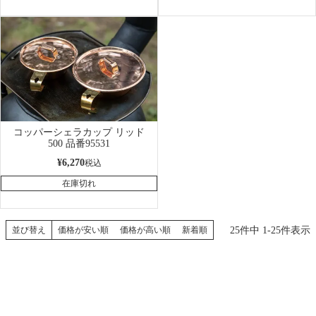
コッパーシェラカップ リッド
500 品番95531
¥
6,270
税込
在庫切れ
25
件中
1
-
25
件表示
並び替え
価格が安い順
価格が高い順
新着順