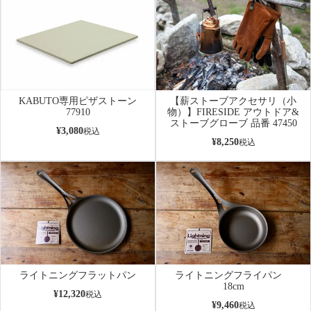
KABUTO専用ピザストーン
【薪ストーブアクセサリ（小
77910
物）】FIRESIDE アウトドア&
ストーブグローブ 品番 47450
¥
3,080
税込
¥
8,250
税込
ライトニングフラットパン
ライトニングフライパン
18cm
¥
12,320
税込
¥
9,460
税込