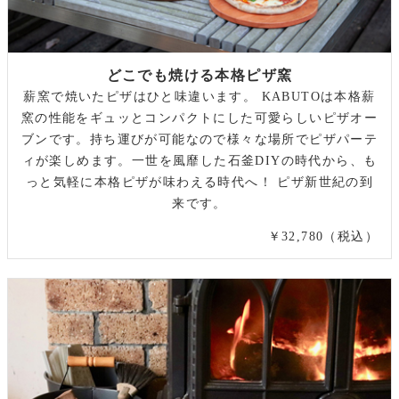
どこでも焼ける本格ピザ窯
薪窯で焼いたピザはひと味違います。 KABUTOは本格薪
窯の性能をギュッとコンパクトにした可愛らしいピザオー
ブンです。持ち運びが可能なので様々な場所でピザパーテ
ィが楽しめます。一世を風靡した石釜DIYの時代から、も
っと気軽に本格ピザが味わえる時代へ！ ピザ新世紀の到
来です。
￥32,780（税込）