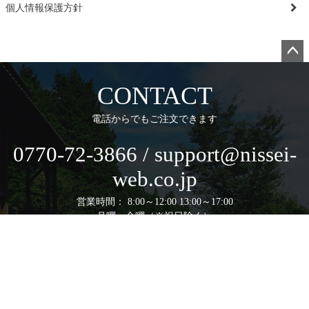
個人情報保護方針
ペー
ジト
CONTACT
ップ
へ
電話からでもご注文できます
0770-72-3866 / support@nissei-
web.co.jp
営業時間： 8:00～12:00 13:00～17:00
月曜～金曜（※祝日除く）
運営会社 株式会社日盛興産
〒919-2384 福井県大飯郡高浜町青17-21-6
通信販売業務責任者：日高 規晃