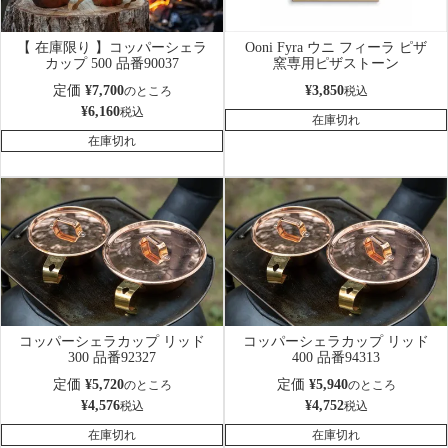
【 在庫限り 】コッパーシェラ
Ooni Fyra ウニ フィーラ ピザ
カップ 500 品番90037
窯専用ピザストーン
定価
¥
7,700
¥
3,850
のところ
税込
¥
6,160
税込
在庫切れ
在庫切れ
コッパーシェラカップ リッド
コッパーシェラカップ リッド
300 品番92327
400 品番94313
定価
¥
5,720
定価
¥
5,940
のところ
のところ
¥
4,576
¥
4,752
税込
税込
在庫切れ
在庫切れ