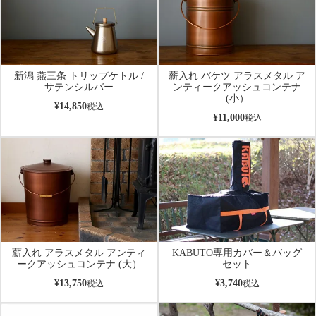
新潟 燕三条 トリップケトル /
薪入れ バケツ アラスメタル ア
サテンシルバー
ンティークアッシュコンテナ
(小）
¥
14,850
税込
¥
11,000
税込
薪入れ アラスメタル アンティ
KABUTO専用カバー＆バッグ
ークアッシュコンテナ (大）
セット
¥
13,750
¥
3,740
税込
税込