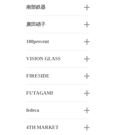
南部鉄器
廣田硝子
100percent
VISION GLASS
FIRESIDE
FUTAGAMI
fedeca
4TH MARKET