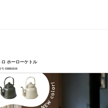
トロ ホーローケトル
番号
f30802610