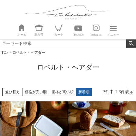
ホーム
新入荷
カート
Youtube
instagram
メニュー
TOP
ロベルト・ヘアダー
ロベルト・ヘアダー
3
件中
1
-
3
件表示
並び替え
価格が安い順
価格が高い順
新着順