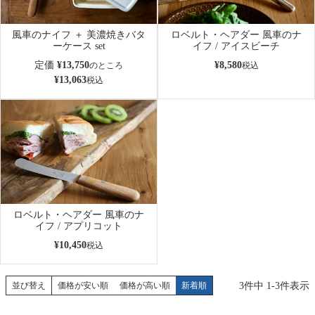
風車のナイフ ＋ 美濃焼きバタ
ロベルト・ヘアダー 風車のナ
ーケース set
イフ / アイスビーチ
定価
¥
13,750
¥
8,580
のところ
税込
¥
13,063
税込
ロベルト・ヘアダー 風車のナ
イフ / アプリコット
¥
10,450
税込
3
件中
1
-
3
件表示
並び替え
価格が安い順
価格が高い順
新着順