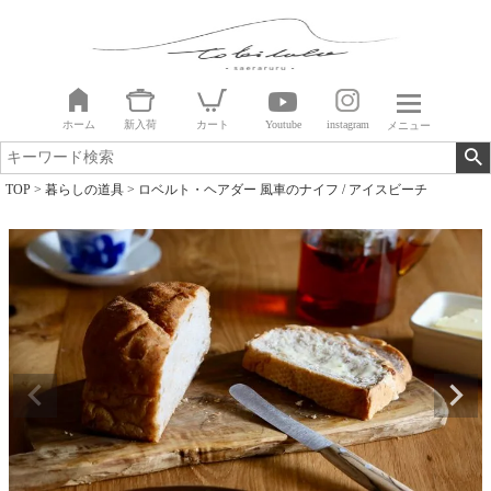
ホーム
新入荷
カート
Youtube
instagram
メニュー
TOP
暮らしの道具
ロベルト・ヘアダー 風車のナイフ / アイスビーチ