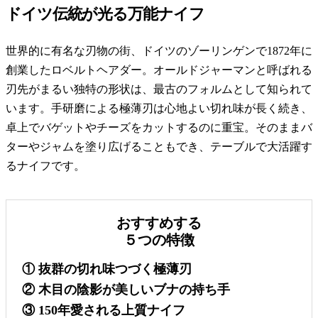
ドイツ伝統が光る万能ナイフ
世界的に有名な刃物の街、ドイツのゾーリンゲンで1872年に
創業したロベルトヘアダー。オールドジャーマンと呼ばれる
刃先がまるい独特の形状は、最古のフォルムとして知られて
います。手研磨による極薄刃は心地よい切れ味が長く続き、
卓上でバゲットやチーズをカットするのに重宝。そのままバ
ターやジャムを塗り広げることもでき、テーブルで大活躍す
るナイフです。
おすすめする
５つの特徴
① 抜群の切れ味つづく極薄刃
② 木目の陰影が美しいブナの持ち手
③ 150年愛される上質ナイフ