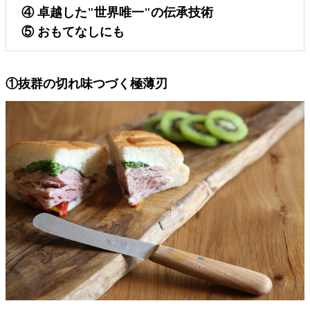
④ 卓越した"世界唯一"の伝承技術
⑤ おもてなしにも
①抜群の切れ味つづく極薄刃