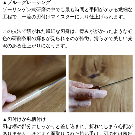
▲ブルーグレージング
ゾーリンゲン式研磨の中でも最も時間と手間がかかる繊細な
工程で、一流の刃付けマイスターにより仕上げられます。
この技法で研がれた繊細な刃身は、青みががかったような虹
色の研削条痕の輝きが見られるのが特徴。滑らかで美しい光
沢のある仕上がりになります。
▲刃付けから柄付け
刃は柄の部分にしっかりと差し込まれ、折れてしまう心配が
ありません。ほどよく面取りされた持ち手は、刃の付け根部