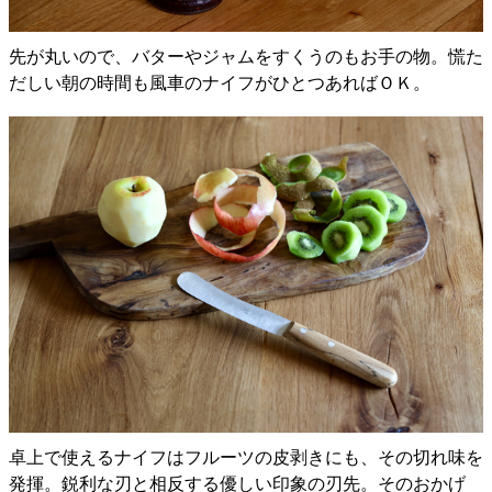
先が丸いので、バターやジャムをすくうのもお手の物。慌た
だしい朝の時間も風車のナイフがひとつあればＯＫ。
卓上で使えるナイフはフルーツの皮剥きにも、その切れ味を
発揮。鋭利な刃と相反する優しい印象の刃先。そのおかげ