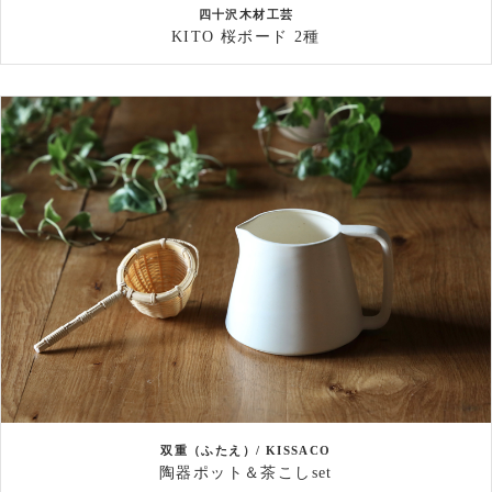
四十沢木材工芸
KITO 桜ボード 2種
双重（ふたえ）/ KISSACO
陶器ポット＆茶こしset