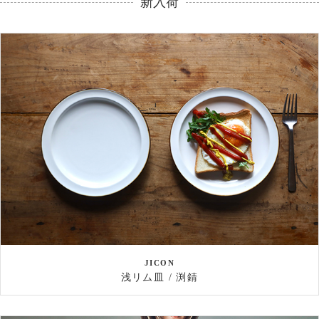
新入荷
JICON
浅リム皿 / 渕錆