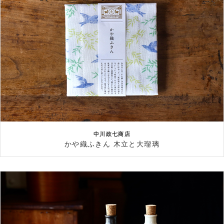
中川政七商店
かや織ふきん 木立と大瑠璃