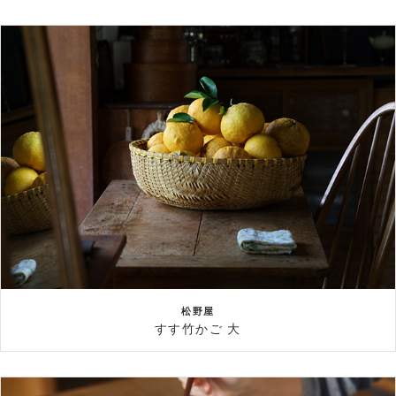
松野屋
すす竹かご 大