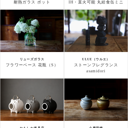
耐熱ガラス ポット
IH・直火可能 丸給食缶ミニ
リューズガラス
ULUE（ウルエ）
フラワーベース 花瓶（S）
ストーンフレグランス
asamidori
かもしか道具店
小鹿田焼