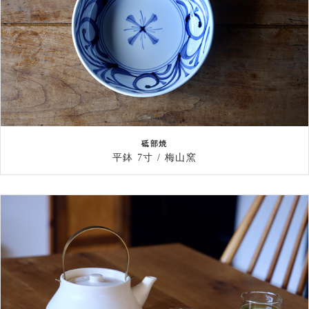
砥部焼
平鉢 7寸 / 梅山窯