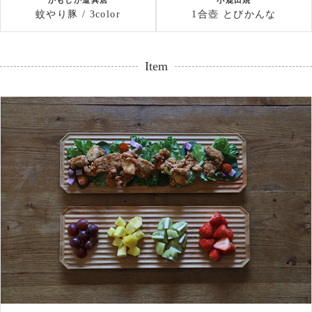
蚊やり豚 / 3color
1合壺 とびかんな
Item