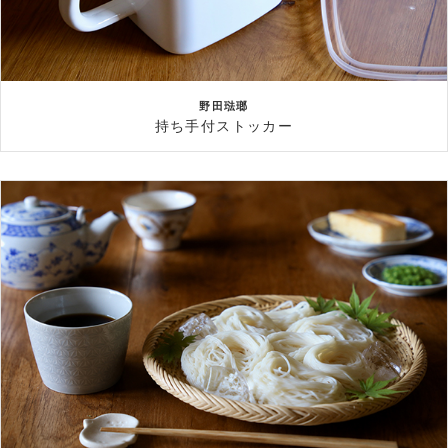
野田琺瑯
持ち手付ストッカー