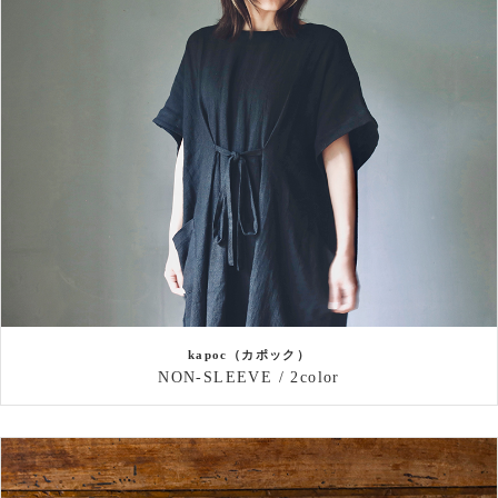
kapoc（カポック）
NON-SLEEVE / 2color