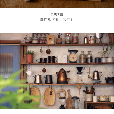
伝統工芸
篠竹丸ざる （8寸）