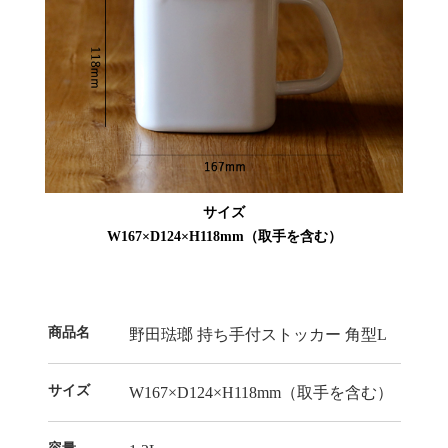
サイズ
W167×D124×H118mm（取手を含む）
商品名
野田琺瑯 持ち手付ストッカー 角型L
サイズ
W167×D124×H118mm（取手を含む）