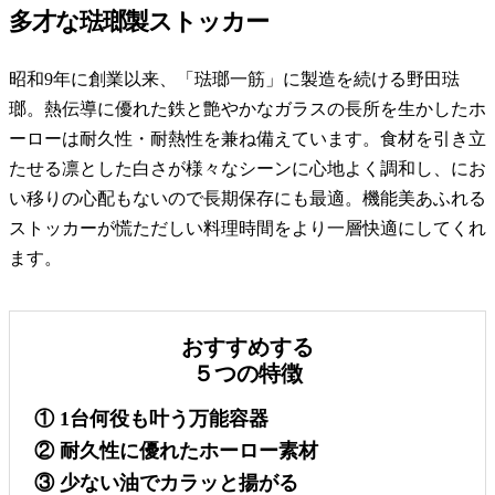
多才な琺瑯製ストッカー
昭和9年に創業以来、「琺瑯一筋」に製造を続ける野田琺
瑯。熱伝導に優れた鉄と艶やかなガラスの長所を生かしたホ
ーローは耐久性・耐熱性を兼ね備えています。食材を引き立
たせる凛とした白さが様々なシーンに心地よく調和し、にお
い移りの心配もないので長期保存にも最適。機能美あふれる
ストッカーが慌ただしい料理時間をより一層快適にしてくれ
ます。
おすすめする
５つの特徴
① 1台何役も叶う万能容器
② 耐久性に優れたホーロー素材
③ 少ない油でカラッと揚がる