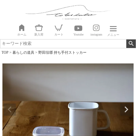
ホーム
新入荷
カート
Youtube
instagram
メニュー
TOP
暮らしの道具
野田琺瑯 持ち手付ストッカー