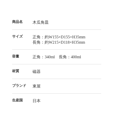
商品名
木瓜角皿
サイズ
正角：約W155×D155×H35mm
長角：約W215×D118×H35mm
容量
正角：340ml 長角：400ml
材質
磁器
ブランド
東屋
生産国
日本