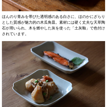
ほんのり青みを帯びた透明感のある白さに、ほのかにざらり
とした質感が魅力的の木瓜角皿。素材には硬く丈夫な天草陶
石が用いられ、木を燃やした灰を使った「土灰釉」で色付け
されています。