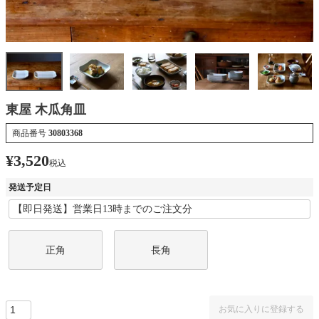
東屋 木瓜角皿
商品番号
30803368
¥
3,520
税込
発送予定日
正角
長角
お気に入りに登録する