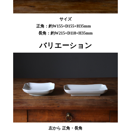
サイズ
正角：約W155×D155×H35mm
長角：約W215×D118×H35mm
バリエーション
左から 正角・長角