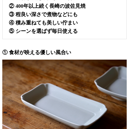
② 400年以上続く長崎の波佐見焼
③ 程良い深さで煮物などにも
④ 積み重ねても美しい佇まい
⑤ シーンを選ばず毎日使える
① 食材が映える優しい風合い