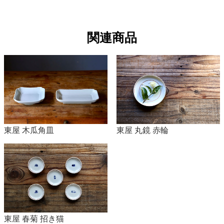
関連商品
東屋 木瓜角皿
東屋 丸鏡 赤輪
東屋 春菊 招き猫