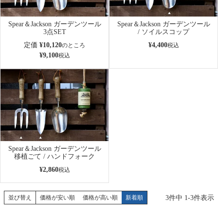
Spear＆Jackson ガーデンツール
Spear＆Jackson ガーデンツール
3点SET
/ ソイルスコップ
定価
¥
10,120
¥
4,400
のところ
税込
¥
9,100
税込
Spear＆Jackson ガーデンツール
移植ごて / ハンドフォーク
¥
2,860
税込
3
件中
1
-
3
件表示
並び替え
価格が安い順
価格が高い順
新着順