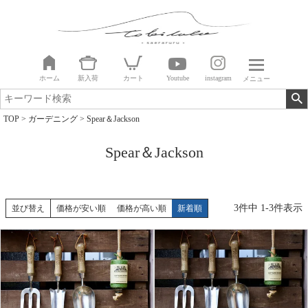
ホーム
新入荷
カート
Youtube
instagram
メニュー
TOP
ガーデニング
Spear＆Jackson
Spear＆Jackson
3
件中
1
-
3
件表示
並び替え
価格が安い順
価格が高い順
新着順