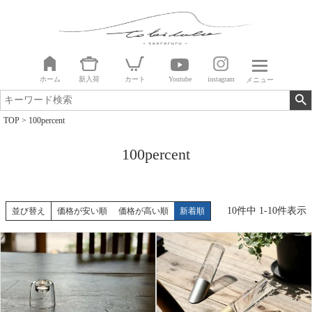
ホーム
新入荷
カート
Youtube
instagram
メニュー
TOP
100percent
100percent
10
件中
1
-
10
件表示
並び替え
価格が安い順
価格が高い順
新着順