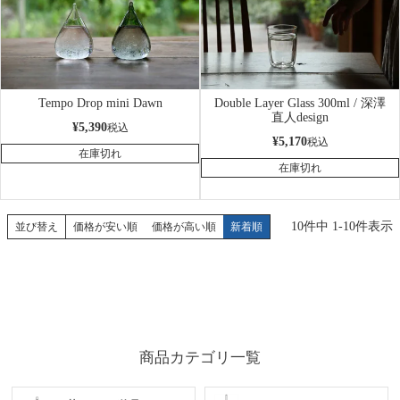
Tempo Drop mini Dawn
Double Layer Glass 300ml / 深澤
直人design
¥
5,390
税込
¥
5,170
税込
在庫切れ
在庫切れ
10
件中
1
-
10
件表示
並び替え
価格が安い順
価格が高い順
新着順
商品カテゴリ一覧