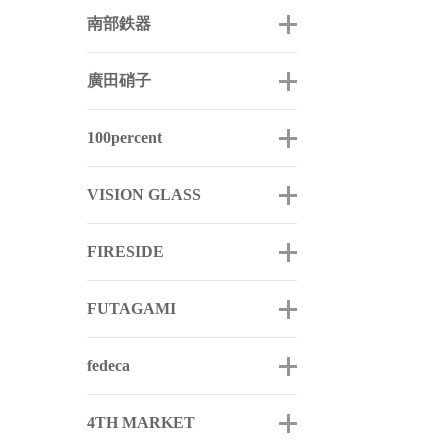
南部鉄器
廣田硝子
100percent
VISION GLASS
FIRESIDE
FUTAGAMI
fedeca
4TH MARKET