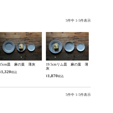
5
件中
1
-
5
件表示
15cm皿 麻の葉 薄灰
19.5cmリム皿 麻の葉 薄
灰
1,320
¥
税込
1,870
¥
税込
5
件中
1
-
5
件表示