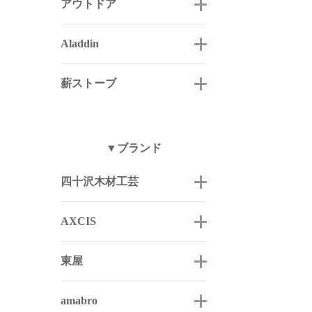
アウトドア
Aladdin
薪ストーブ
▼ブランド
四十沢木材工芸
AXCIS
東屋
amabro