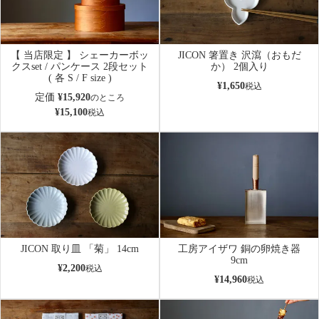
【 当店限定 】 シェーカーボッ
JICON 箸置き 沢瀉（おもだ
クスset / パンケース 2段セット
か） 2個入り
( 各 S / F size )
¥
1,650
税込
定価
¥
15,920
のところ
¥
15,100
税込
JICON 取り皿 「菊」 14cm
工房アイザワ 銅の卵焼き器
9cm
¥
2,200
税込
¥
14,960
税込