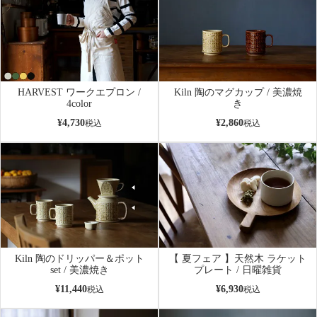
HARVEST ワークエプロン /
Kiln 陶のマグカップ / 美濃焼
4color
き
¥
4,730
¥
2,860
税込
税込
Kiln 陶のドリッパー＆ポット
【 夏フェア 】天然木 ラケット
set / 美濃焼き
プレート / 日曜雑貨
¥
11,440
¥
6,930
税込
税込