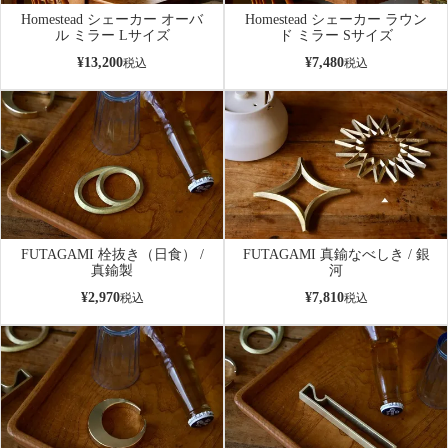
Homestead シェーカー オーバ
Homestead シェーカー ラウン
ル ミラー Lサイズ
ド ミラー Sサイズ
¥
13,200
¥
7,480
税込
税込
FUTAGAMI 栓抜き（日食） /
FUTAGAMI 真鍮なべしき / 銀
真鍮製
河
¥
2,970
¥
7,810
税込
税込