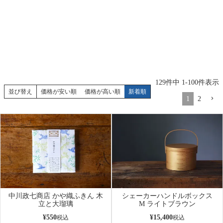
129
件中
1
-
100
件表示
並び替え
価格が安い順
価格が高い順
新着順
1
2
中川政七商店 かや織ふきん 木
シェーカーハンドルボックス
立と大瑠璃
M ライトブラウン
¥
550
¥
15,400
税込
税込