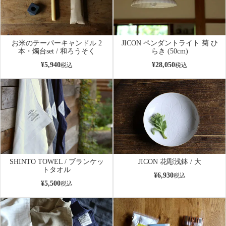
お米のテーパーキャンドル 2
JICON ペンダントライト 菊 ひ
本・燭台set / 和ろうそく
らき (50cm)
¥
5,940
¥
28,050
税込
税込
SHINTO TOWEL / ブランケッ
JICON 花彫浅鉢 / 大
トタオル
¥
6,930
税込
¥
5,500
税込