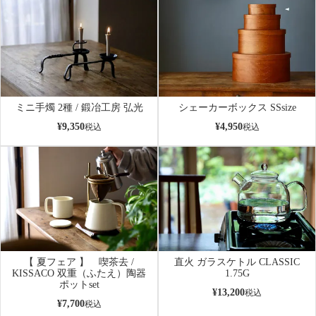
ミニ手燭 2種 / 鍛冶工房 弘光
シェーカーボックス SSsize
¥
9,350
¥
4,950
税込
税込
【 夏フェア 】 喫茶去 /
直火 ガラスケトル CLASSIC
KISSACO 双重（ふたえ）陶器
1.75G
ポットset
¥
13,200
税込
¥
7,700
税込