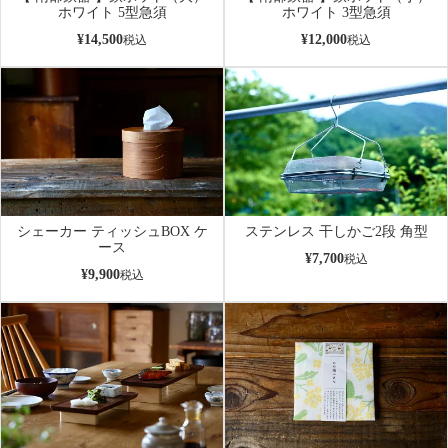
ホワイト 5型急須
ホワイト 3型急須
¥
14,500
¥
12,000
税込
税込
シェーカー ティッシュBOX ケ
ステンレス 干しかご2段 角型
ース
¥
7,700
税込
¥
9,900
税込