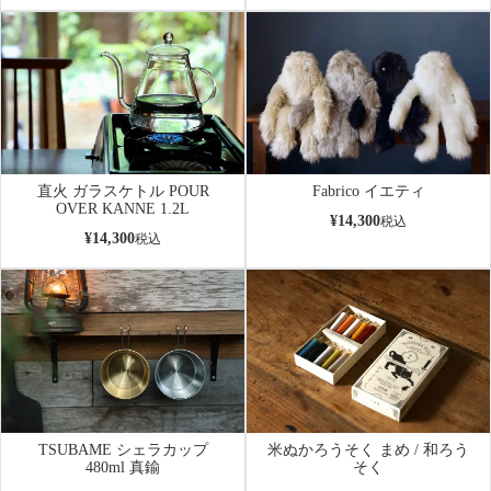
直火 ガラスケトル POUR
Fabrico イエティ
OVER KANNE 1.2L
¥
14,300
税込
¥
14,300
税込
TSUBAME シェラカップ
米ぬかろうそく まめ / 和ろう
480ml 真鍮
そく