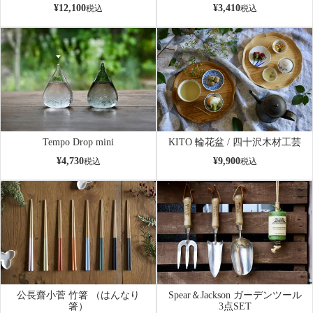
¥
12,100
¥
3,410
税込
税込
Tempo Drop mini
KITO 輪花盆 / 四十沢木材工芸
¥
4,730
¥
9,900
税込
税込
公長齋小菅 竹箸 （はんなり
Spear＆Jackson ガーデンツール
箸）
3点SET