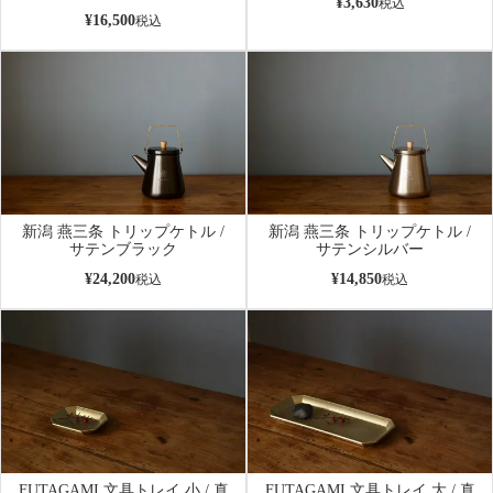
¥
3,630
税込
¥
16,500
税込
新潟 燕三条 トリップケトル /
新潟 燕三条 トリップケトル /
サテンブラック
サテンシルバー
¥
24,200
¥
14,850
税込
税込
FUTAGAMI 文具トレイ 小 / 真
FUTAGAMI 文具トレイ 大 / 真