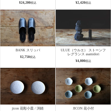
¥
24,200
¥
2,420
税込
税込
BANK スリッパ
ULUE（ウルエ） ストーンフ
レグランス asamidori
¥
2,750
税込
¥
4,800
税込
jicon 花彫小皿 / 渕錆
JICON 花小付