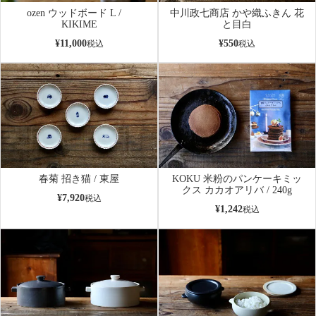
ozen ウッドボード L /
中川政七商店 かや織ふきん 花
KIKIME
と目白
¥
11,000
¥
550
税込
税込
春菊 招き猫 / 東屋
KOKU 米粉のパンケーキミッ
クス カカオアリバ / 240g
¥
7,920
税込
¥
1,242
税込