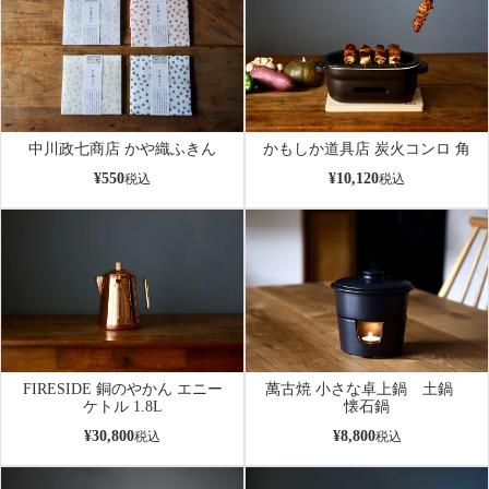
中川政七商店 かや織ふきん
かもしか道具店 炭火コンロ 角
¥
550
¥
10,120
税込
税込
FIRESIDE 銅のやかん エニー
萬古焼 小さな卓上鍋 土鍋
ケトル 1.8L
懐石鍋
¥
30,800
¥
8,800
税込
税込