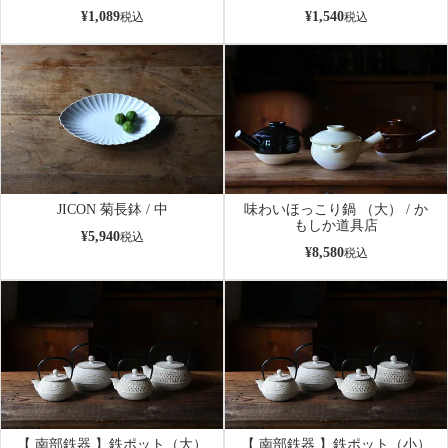
¥
1,089
¥
1,540
税込
税込
JICON 菊長鉢 / 中
味わいほっこり鍋 （大） / か
もしか道具店
¥
5,940
税込
¥
8,580
税込
【 南部鉄器 】鉄ポット（大）
【 南部鉄器 】鉄ポット（小）