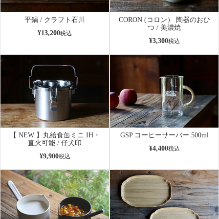
平鍋 / クラフト石川
CORON (コロン） 陶器のおひ
つ / 美濃焼
¥
13,200
税込
¥
3,300
税込
【 NEW 】丸給食缶ミニ IH・
GSP コーヒーサーバー 500ml
直火可能 / 仔犬印
¥
4,400
税込
¥
9,900
税込