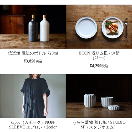
信楽焼 魔法のボトル 720ml
JICON 浅リム皿 / 渕錆
（21cm）
¥
3,850
税込
¥
4,290
税込
kapoc（カポック）NON-
うらら蓋物 蒸し椀 / STUDIO
SLEEVE エプロン / 2color
M'（スタジオエム）