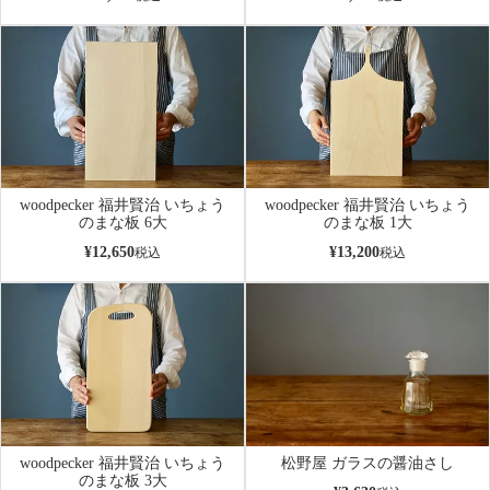
woodpecker 福井賢治 いちょう
woodpecker 福井賢治 いちょう
のまな板 6大
のまな板 1大
¥
12,650
¥
13,200
税込
税込
woodpecker 福井賢治 いちょう
松野屋 ガラスの醤油さし
のまな板 3大