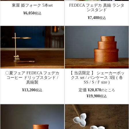
東屋 姫フォーク 5本set
FEDECA フェデカ 真鍮 ランタ
ンスタンド
¥
6,050
税込
¥
7,480
税込
〇夏フェア FEDECA フェデカ
【 当店限定 】 シェーカーボッ
コーヒー ドリップスタンド /
クス set / パンケース 3段 ( 各
真鍮製
SS / S / F size )
¥
13,200
定価
¥
20,870
税込
のところ
¥
19,900
税込