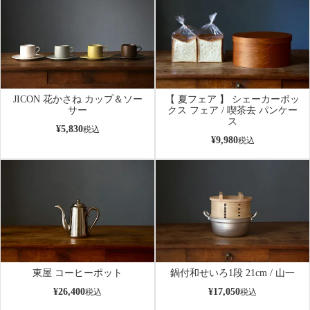
JICON 花かさね カップ＆ソー
【 夏フェア 】 シェーカーボッ
サー
クス フェア / 喫茶去 パンケー
ス
¥
5,830
税込
¥
9,980
税込
東屋 コーヒーポット
鍋付和せいろ1段 21cm / 山一
¥
26,400
¥
17,050
税込
税込