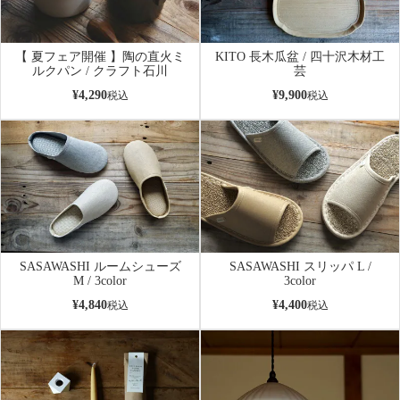
【 夏フェア開催 】陶の直火ミ
KITO 長木瓜盆 / 四十沢木材工
ルクパン / クラフト石川
芸
¥
4,290
¥
9,900
税込
税込
SASAWASHI ルームシューズ
SASAWASHI スリッパ L /
M / 3color
3color
¥
4,840
¥
4,400
税込
税込