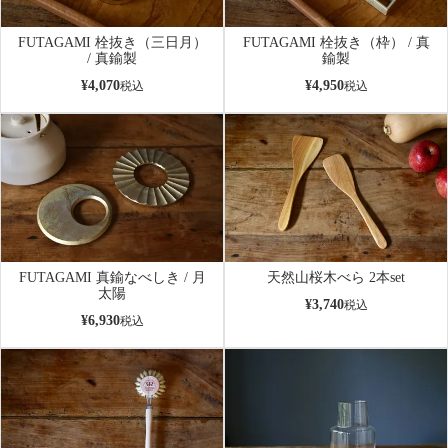
FUTAGAMI 栓抜き（三日月）
FUTAGAMI 栓抜き（枠） / 真
/ 真鍮製
鍮製
¥
4,070
¥
4,950
税込
税込
FUTAGAMI 真鍮なべしき / 月
天然山桜木べら 2本set
太陽
¥
3,740
税込
¥
6,930
税込