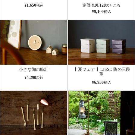
¥
1,650
定価
¥
10,120
税込
のところ
¥
9,100
税込
小さな陶の時計
【 夏フェア 】LISSE 陶の三段
重
¥
4,290
税込
¥
6,930
税込