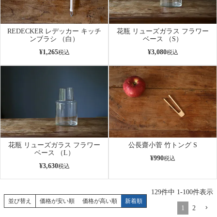
REDECKER レデッカー キッチ
花瓶 リューズガラス フラワー
ンブラシ （白）
ベース （S）
¥
1,265
¥
3,080
税込
税込
花瓶 リューズガラス フラワー
公長齋小菅 竹トング S
ベース （L）
¥
990
税込
¥
3,630
税込
129
件中
1
-
100
件表示
並び替え
価格が安い順
価格が高い順
新着順
1
2