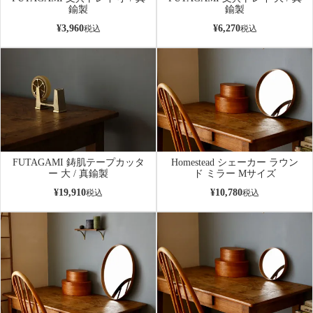
鍮製
鍮製
¥
3,960
¥
6,270
税込
税込
FUTAGAMI 鋳肌テープカッタ
Homestead シェーカー ラウン
ー 大 / 真鍮製
ド ミラー Mサイズ
¥
19,910
¥
10,780
税込
税込