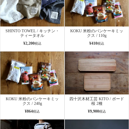
SHINTO TOWEL / キッチン・
KOKU 米粉のパンケーキミッ
ティータオル
クス / 110g
¥
2,200
¥
410
税込
税込
KOKU 米粉のパンケーキミッ
四十沢木材工芸 KITO / ボード
クス / 240g
桜 2種
¥
864
¥
9,900
税込
税込