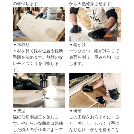
の確保します。
から天然乾燥させます。
▼木取り
▼鉋がけ
木材を見て採材位置や採断
一つひとつ、鉋がけをして
手順を決めます。無駄のな
表面を削り、厚みを均一に
いモノづくりを目指しま
します。
す。
▼成型
▼研磨
繊細な切削加工を施しま
この工程をおろそかにする
す。やわらかな曲線は熟練
と、美しく、しっくり手に
した職人の手仕事によって
なじむ仕上がりを得ること