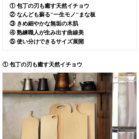
① 包丁の刃も癒す天然イチョウ
② なんども蘇る"一生モノ"まな板
③ きめ細やかな無垢の木肌
④ 熟練職人が生み出す曲線美
⑤ 使い分けできるサイズ展開
① 包丁の刃も癒す天然イチョウ