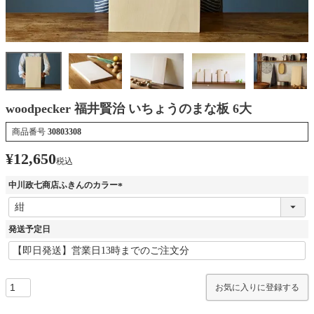
woodpecker 福井賢治 いちょうのまな板 6大
商品番号
30803308
¥
12,650
税込
中川政七商店ふきんのカラー
(
必
須
発送予定日
)
お気に入りに登録する