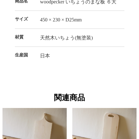
商品名
woodpecker いちょうのまな板 ６大
サイズ
450 × 230 × D25mm
材質
天然木いちょう(無塗装)
生産国
日本
関連商品