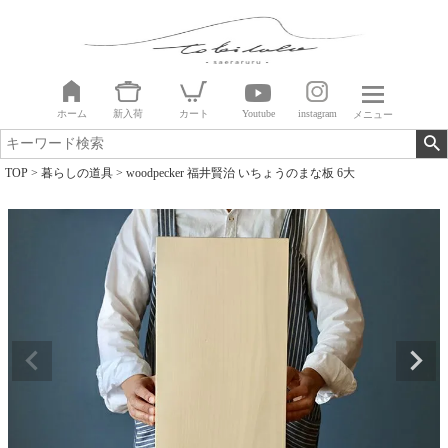
ホーム
新入荷
カート
Youtube
instagram
メニュー
TOP
暮らしの道具
woodpecker 福井賢治 いちょうのまな板 6大