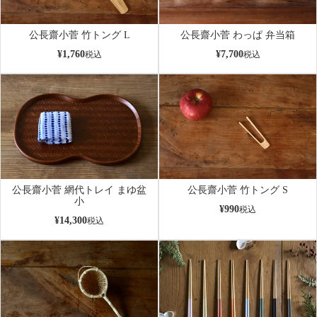
公長齋小菅 竹トング L
公長齋小菅 わっぱ 弁当箱
¥
1,760
¥
7,700
税込
税込
公長齋小菅 網代トレイ まゆ盆
公長齋小菅 竹トング S
小
¥
990
税込
¥
14,300
税込