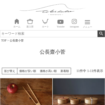
ホーム
新入荷
カート
Youtube
instagram
メニュー
TOP
公長齋小菅
公長齋小菅
11
件中
1
-
11
件表示
並び替え
価格が安い順
価格が高い順
新着順