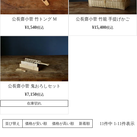
公長齋小菅 竹トング M
公長齋小菅 竹籠 手提げかご
¥
1,540
¥
15,400
税込
税込
公長齋小菅 鬼おろしセット
¥
7,150
税込
在庫切れ
11
件中
1
-
11
件表示
並び替え
価格が安い順
価格が高い順
新着順