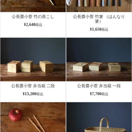
公長齋小菅 竹の茶こし
公長齋小菅 竹箸 （はんなり
箸）
¥
2,640
税込
¥
1,650
税込
公長齋小菅 弁当箱 二段
公長齋小菅 弁当箱 一段
¥
13,200
¥
7,700
税込
税込