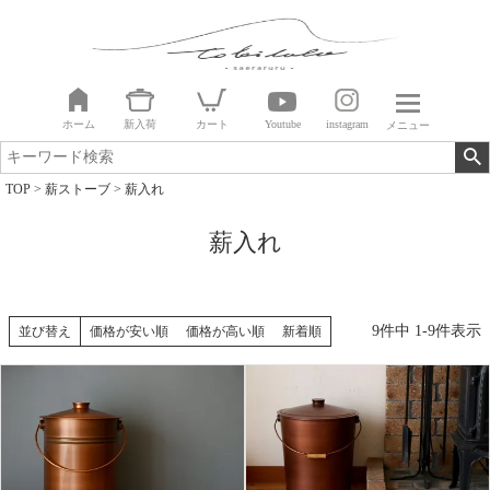
ホーム
新入荷
カート
Youtube
instagram
メニュー
TOP
薪ストーブ
薪入れ
薪入れ
9
件中
1
-
9
件表示
並び替え
価格が安い順
価格が高い順
新着順