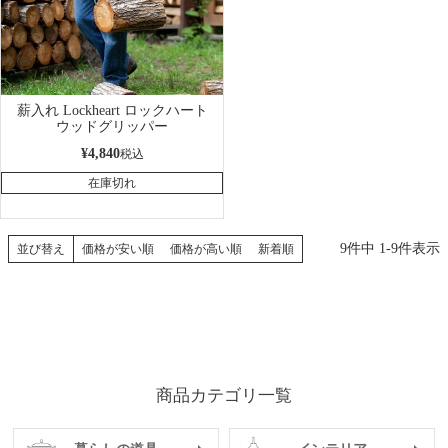
薪入れ Lockheart ロックハート
ウッドグリッパー
¥
4,840
税込
在庫切れ
9
件中
1
-
9
件表示
並び替え
価格が安い順
価格が高い順
新着順
商品カテゴリ一覧