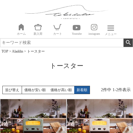
ホーム
新入荷
カート
Youtube
instagram
メニュー
TOP
Aladdin
トースター
トースター
2
件中
1
-
2
件表示
並び替え
価格が安い順
価格が高い順
新着順