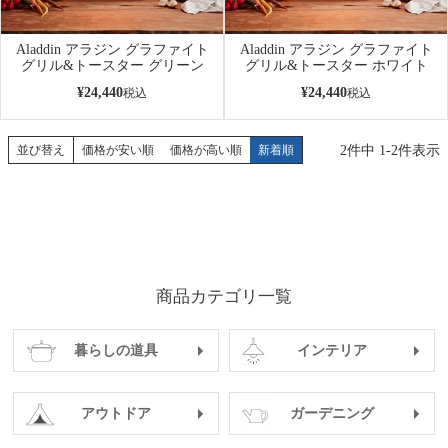
Aladdin アラジン グラファイト
Aladdin アラジン グラファイト
グリル&トースター グリーン
グリル&トースター ホワイト
¥
24,440
¥
24,440
税込
税込
2
件中
1
-
2
件表示
並び替え
価格が安い順
価格が高い順
新着順
商品カテゴリ一覧
暮らしの道具
インテリア
アウトドア
ガーデニング