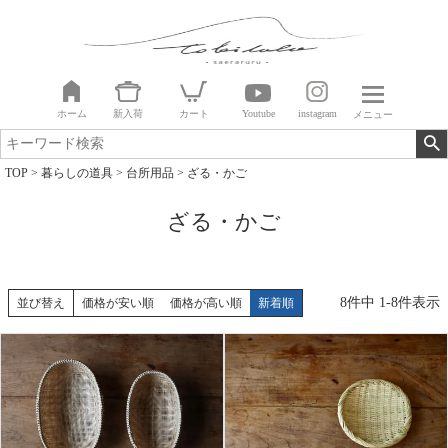
ホーム
新入荷
カート
Youtube
instagram
メニュー
TOP
暮らしの道具
台所用品
ざる・かご
ざる・かご
8
件中
1
-
8
件表示
並び替え
価格が安い順
価格が高い順
新着順