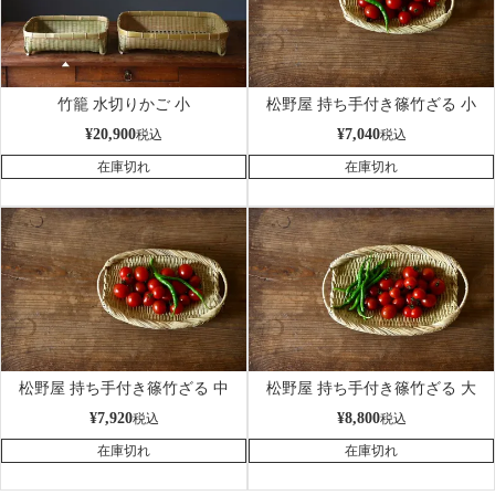
竹籠 水切りかご 小
松野屋 持ち手付き篠竹ざる 小
¥
20,900
¥
7,040
税込
税込
在庫切れ
在庫切れ
松野屋 持ち手付き篠竹ざる 中
松野屋 持ち手付き篠竹ざる 大
¥
7,920
¥
8,800
税込
税込
在庫切れ
在庫切れ