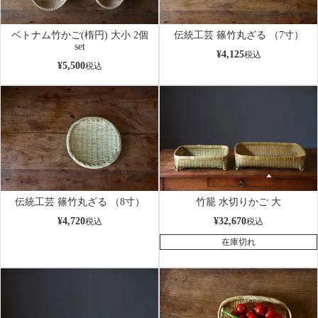
ベトナム竹かご(楕円) 大小 2個
伝統工芸 篠竹丸ざる （7寸）
set
¥
4,125
税込
¥
5,500
税込
伝統工芸 篠竹丸ざる （8寸）
竹籠 水切りかご 大
¥
4,720
¥
32,670
税込
税込
在庫切れ