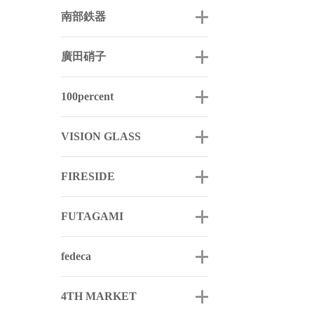
南部鉄器
廣田硝子
100percent
VISION GLASS
FIRESIDE
FUTAGAMI
fedeca
4TH MARKET