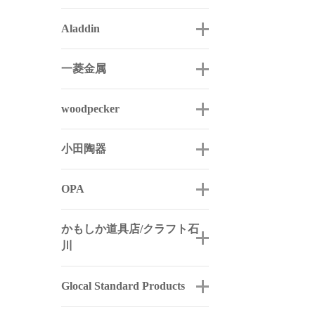
Aladdin
一菱金属
woodpecker
小田陶器
OPA
かもしか道具店/クラフト石
川
Glocal Standard Products