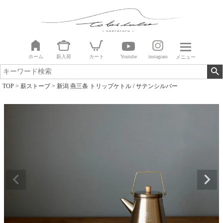
ホーム
新入荷
カート
Youtube
instagram
メニュー
TOP
薪ストーブ
新潟 燕三条 トリップケトル / サテンシルバー