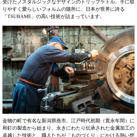
受けたノスタルジックなデザインのトリップケトル。手に取
りやすく愛らしいフォルムの随所に、日本が世界に誇る
「TSUBAME」の高い技術が詰まっています。
金物の町で有名な新潟県燕市。江戸時代初期（寛永年間）に
和釘の製造から始まり、永きにわたり伝承された金属加工の
卓越した技術と、職人たちが「ものづくり」にかける熱い想