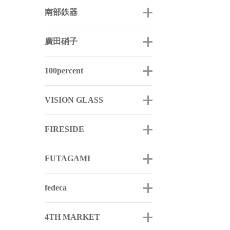
南部鉄器
廣田硝子
100percent
VISION GLASS
FIRESIDE
FUTAGAMI
fedeca
4TH MARKET