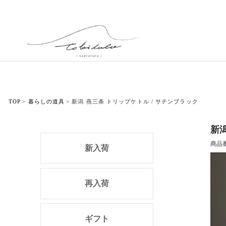
TOP
暮らしの道具
新潟 燕三条 トリップケトル / サテンブラック
新潟
商品
新入荷
再入荷
ギフト