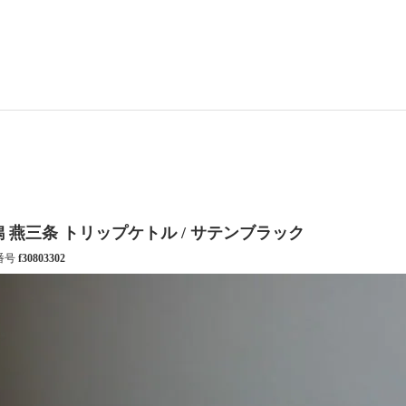
 燕三条 トリップケトル / サテンブラック
番号
f30803302