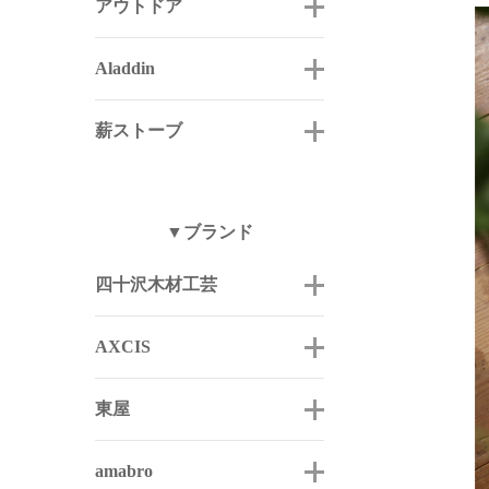
アウトドア
Aladdin
薪ストーブ
▼ブランド
四十沢木材工芸
AXCIS
東屋
amabro