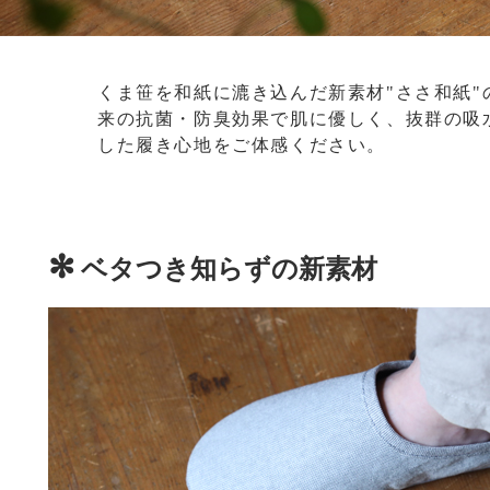
くま笹を和紙に漉き込んだ新素材"ささ和紙"
来の抗菌・防臭効果で肌に優しく、抜群の吸
した履き心地をご体感ください。
✻
ベタつき知らずの新素材