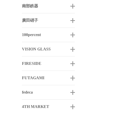
南部鉄器
廣田硝子
100percent
VISION GLASS
FIRESIDE
FUTAGAMI
fedeca
4TH MARKET