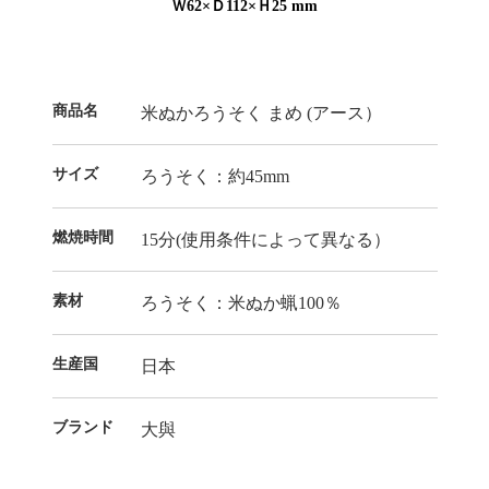
Ｗ62×Ｄ112×Ｈ25 mm
商品名
米ぬかろうそく まめ (アース）
サイズ
ろうそく：約45mm
燃焼時間
15分(使用条件によって異なる）
素材
ろうそく：米ぬか蝋100％
生産国
日本
ブランド
大與