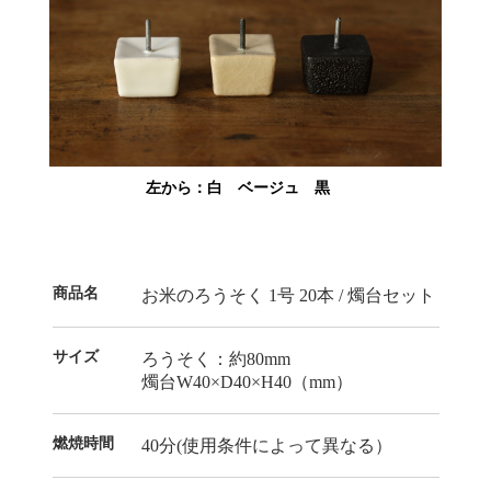
左から：白 ベージュ 黒
商品名
お米のろうそく 1号 20本 / 燭台セット
サイズ
ろうそく：約80mm
燭台W40×D40×H40（mm）
燃焼時間
40分(使用条件によって異なる）