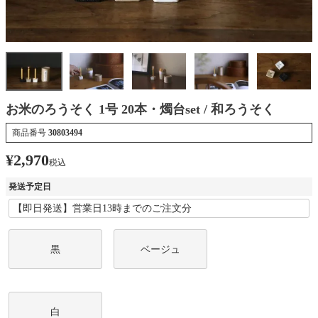
お米のろうそく 1号 20本・燭台set / 和ろうそく
商品番号
30803494
¥
2,970
税込
発送予定日
黒
ベージュ
白