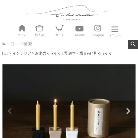
ホーム
新入荷
カート
Youtube
instagram
メニュー
TOP
インテリア
お米のろうそく 1号 20本・燭台set / 和ろうそく