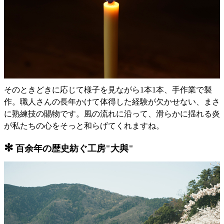
そのときどきに応じて様子を見ながら1本1本、手作業で製
作。職人さんの長年かけて体得した経験が欠かせない、まさ
に熟練技の賜物です。風の流れに沿って、滑らかに揺れる炎
が私たちの心をそっと和らげてくれますね。
✻
百余年の歴史紡ぐ工房"大與"