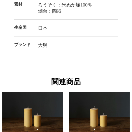
素材
ろうそく：米ぬか蝋100％
燭台：陶器
生産国
日本
ブランド
大與
関連商品