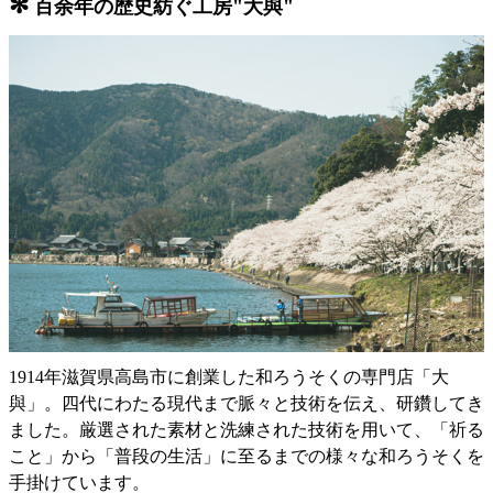
✻
百余年の歴史紡ぐ工房"大與"
1914年滋賀県高島市に創業した和ろうそくの専門店「大
與」。四代にわたる現代まで脈々と技術を伝え、研鑽してき
ました。厳選された素材と洗練された技術を用いて、「祈る
こと」から「普段の生活」に至るまでの様々な和ろうそくを
手掛けています。