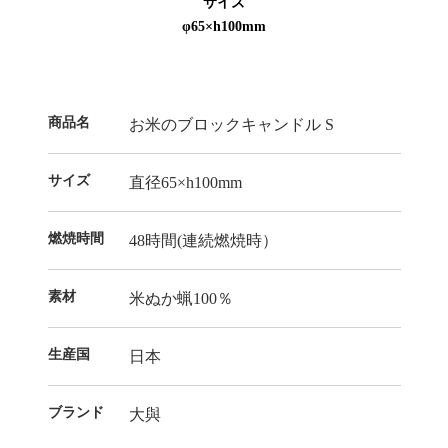
サイズ
φ65×h100mm
商品名
お米のブロックキャンドル S
サイズ
直径65×h100mm
燃焼時間
48時間(連続燃焼時）
素材
米ぬか蝋100％
生産国
日本
ブランド
大與