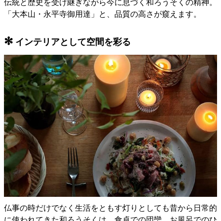
伝統と歴史を受け継ぎながら今に息づく和ろうそくの精神。
「大本山・永平寺御用達」と、品質の高さが窺えます。
✻
インテリアとして空間を彩る
仏事の時だけでなく生活をともす灯りとしても昔から日常的
に使われてきた和ろうそくは、食卓での団欒、お風呂でのひ