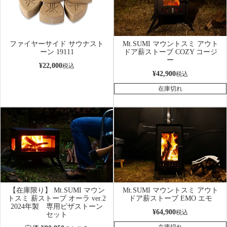
ファイヤーサイド サウナスト
Mt.SUMI マウントスミ アウト
ーン 19111
ドア薪ストーブ COZY コージ
ー
¥
22,000
税込
¥
42,900
税込
在庫切れ
【在庫限り】 Mt.SUMI マウン
Mt.SUMI マウントスミ アウト
トスミ 薪ストーブ オーラ ver.2
ドア薪ストーブ EMO エモ
2024年製 専用ピザストーン
¥
64,900
税込
セット
在庫切れ