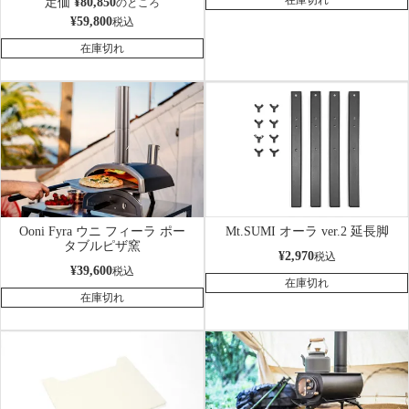
定価
¥
80,850
のところ
¥
59,800
税込
在庫切れ
Ooni Fyra ウニ フィーラ ポー
Mt.SUMI オーラ ver.2 延長脚
タブルピザ窯
¥
2,970
税込
¥
39,600
税込
在庫切れ
在庫切れ