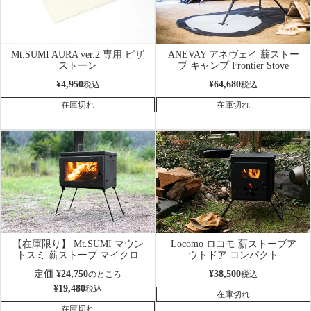
Mt.SUMI AURA ver.2 専用 ピザ
ANEVAY アネヴェイ 薪ストー
ストーン
ブ キャンプ Frontier Stove
¥
4,950
¥
64,680
税込
税込
在庫切れ
在庫切れ
【在庫限り】 Mt.SUMI マウン
Locomo ロコモ 薪ストーブア
トスミ 薪ストーブ マイクロ
ウトドア コンパクト
定価
¥
24,750
¥
38,500
のところ
税込
¥
19,480
税込
在庫切れ
在庫切れ