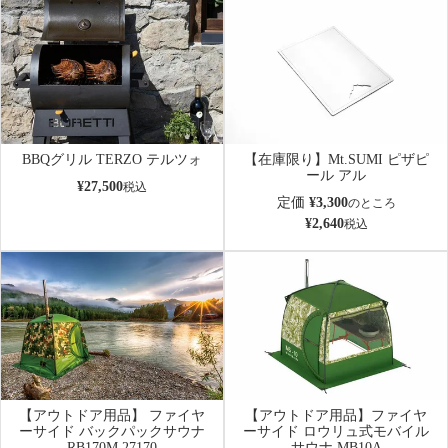
BBQグリル TERZO テルツォ
【在庫限り】Mt.SUMI ピザピ
ール アル
¥
27,500
税込
定価
¥
3,300
のところ
¥
2,640
税込
【アウトドア用品】 ファイヤ
【アウトドア用品】ファイヤ
ーサイド バックパックサウナ
ーサイド ロウリュ式モバイル
RB170M 27170
サウナ MB10A