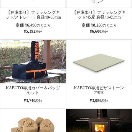
【在庫限り】フラッシングキ
【在庫限り】フラッシングキ
ット/ストレート 直径48-85mm
ット/45度 直径48-85mm
定価
¥
6,490
定価
¥
8,250
のところ
のところ
¥
5,192
¥
6,600
税込
税込
KABUTO専用カバー＆バッグ
KABUTO専用ピザストーン
セット
77910
¥
3,740
¥
3,080
税込
税込