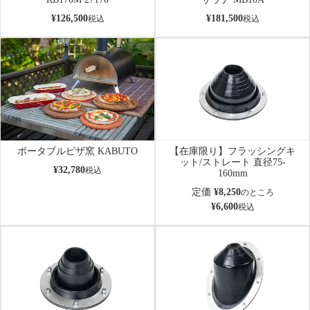
¥
126,500
¥
181,500
税込
税込
ポータブルピザ窯 KABUTO
【在庫限り】フラッシングキ
ット/ストレート 直径75-
¥
32,780
税込
160mm
定価
¥
8,250
のところ
¥
6,600
税込