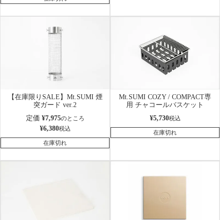
【在庫限りSALE】Mt.SUMI 煙
Mt.SUMI COZY / COMPACT専
突ガード ver.2
用 チャコールバスケット
定価
¥
7,975
¥
5,730
のところ
税込
¥
6,380
税込
在庫切れ
在庫切れ