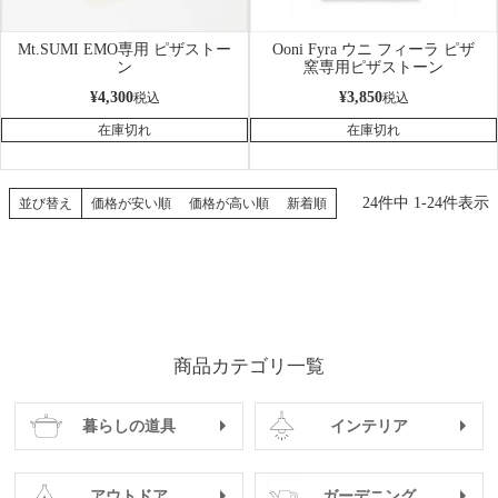
Mt.SUMI EMO専用 ピザストー
Ooni Fyra ウニ フィーラ ピザ
ン
窯専用ピザストーン
¥
4,300
¥
3,850
税込
税込
在庫切れ
在庫切れ
24
件中
1
-
24
件表示
並び替え
価格が安い順
価格が高い順
新着順
商品カテゴリ一覧
暮らしの道具
インテリア
アウトドア
ガーデニング