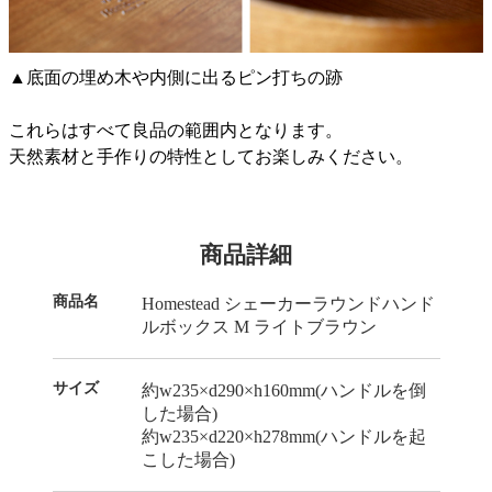
▲底面の埋め木や内側に出るピン打ちの跡
これらはすべて良品の範囲内となります。
天然素材と手作りの特性としてお楽しみください。
商品詳細
商品名
Homestead シェーカーラウンドハンド
ルボックス M ライトブラウン
サイズ
約w235×d290×h160mm(ハンドルを倒
した場合)
約w235×d220×h278mm(ハンドルを起
こした場合)