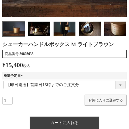
シェーカーハンドルボックス M ライトブラウン
商品番号
30803638
¥
15,400
税込
発送予定日
(
必
須
)
お気に入りに登録する
カートに入れる