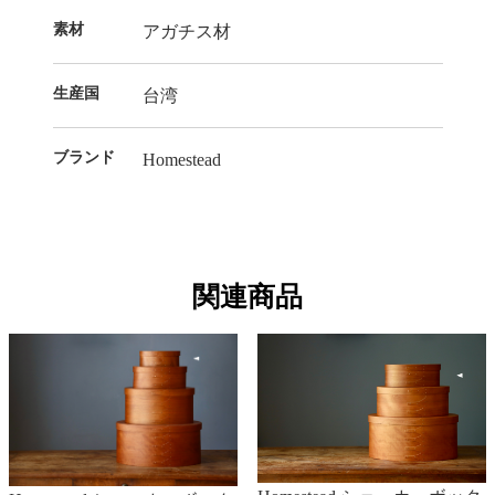
素材
アガチス材
生産国
台湾
ブランド
Homestead
関連商品