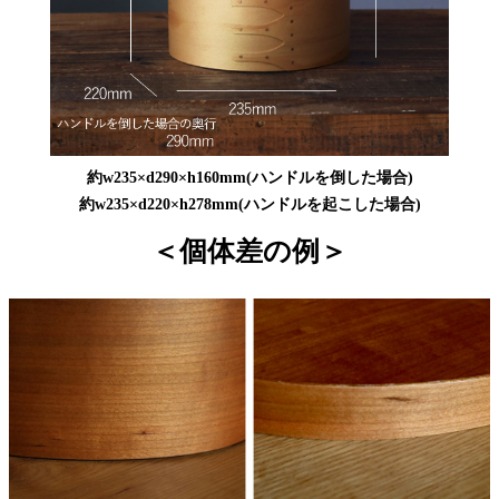
約w235×d290×h160mm(ハンドルを倒した場合)
約w235×d220×h278mm(ハンドルを起こした場合)
＜個体差の例＞