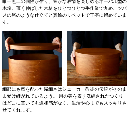
唯一無二の個性が宿り、豊かな表情を楽しめるオーバル型の
木箱。薄く伸ばした木材をひとつひとつ手作業で丸め、ツバ
メの尾のような仕立てと真鍮のリベットで丁寧に留めていま
す。
細部にも気を配った繊細さはシェーカー教徒の伝統がそのま
ま受け継がれているよう。 用の美を表す洗練されたつくり
はどこに置いても違和感がなく、生活や心までもスッキリさ
せてくれます。