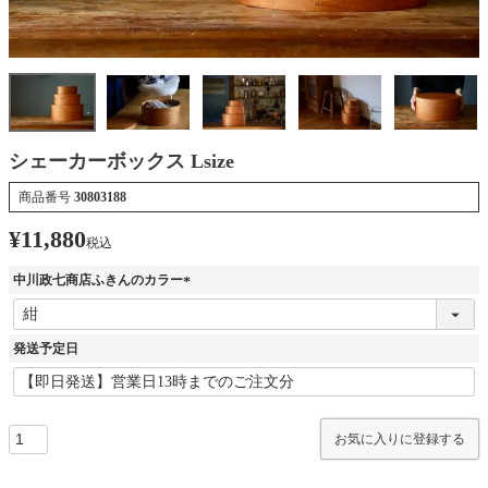
シェーカーボックス Lsize
商品番号
30803188
¥
11,880
税込
中川政七商店ふきんのカラー
(
必
須
発送予定日
)
お気に入りに登録する