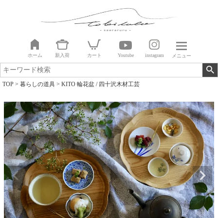
ホーム
新入荷
カート
Youtube
instagram
メニュー
TOP
暮らしの道具
KITO 輪花盆 / 四十沢木材工芸