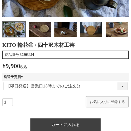
KITO 輪花盆 / 四十沢木材工芸
商品番号
30803454
¥
9,900
税込
発送予定日
(
必
須
)
お気に入りに登録する
カートに入れる