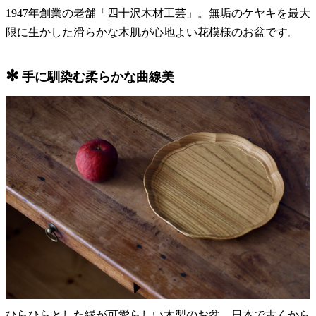
1947年創業の老舗「四十沢木材工芸」。無垢のケヤキを最大
限に生かした滑らかな木肌が心地よい花模様のお盆です。
✻
手に馴染む柔らかな曲線美
ひらひらとした縁が可愛らしい木製のお盆。日本で古くから