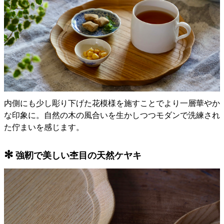
内側にも少し彫り下げた花模様を施すことでより一層華やか
な印象に。自然の木の風合いを生かしつつモダンで洗練され
た佇まいを感じます。
✻
強靭で美しい杢目の天然ケヤキ