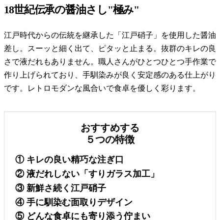
18世紀伝承の醤油さし"極み"
江戸時代からの伝統を継承した「江戸硝子」を使用した醤油
差し。スーッと細く出て、ピタッと止まる。抜群のキレの良
さで液だれもありません。職人さんがひとつひとつ手作業で
作り上げられており、手馴染みが良く安定感のある仕上がり
です。レトロモダンな風合いで食卓を優しく彩ります。
おすすめする
５つの特徴
① キレの良い精巧な注ぎ口
② 液だれしない「すりガラス加工」
③ 新鮮さ続く江戸硝子
④ 手に馴染む面取りデザイン
⑤ どんな食卓にも寄り添う佇まい