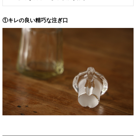
①キレの良い精巧な注ぎ口