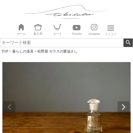
ホーム
新入荷
カート
Youtube
instagram
メニュー
TOP
暮らしの道具
松野屋 ガラスの醤油さし