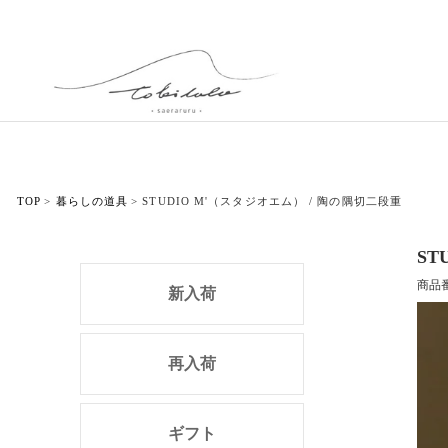
TOP
暮らしの道具
STUDIO M'（スタジオエム） / 陶の隅切二段重
ST
商品
新入荷
再入荷
ギフト