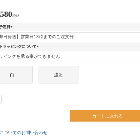
,580
税込
予定日
(
必
須
トラッピングについて
)
(
必
須
)
白
濃藍
カートに入れる
についてのお問い合わせ