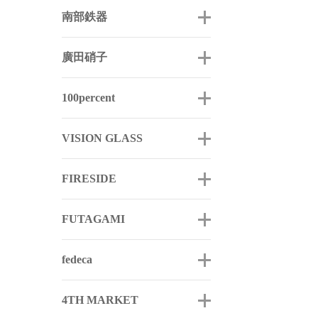
南部鉄器
廣田硝子
100percent
VISION GLASS
FIRESIDE
FUTAGAMI
fedeca
4TH MARKET