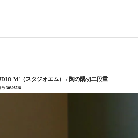
UDIO M'（スタジオエム） / 陶の隅切二段重
番号
30803528