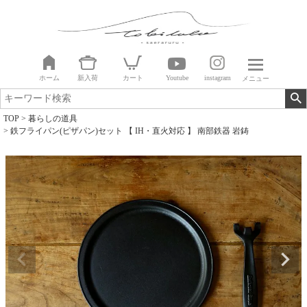
ホーム
新入荷
カート
Youtube
instagram
メニュー
TOP
暮らしの道具
鉄フライパン(ピザパン)セット 【 IH・直火対応 】 南部鉄器 岩鋳