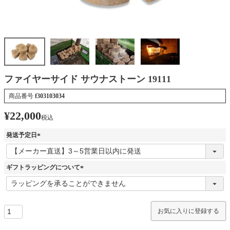
ファイヤーサイド サウナストーン 19111
商品番号
f303103034
¥
22,000
税込
発送予定日
(
必
須
ギフトラッピングについて
)
(
必
須
)
お気に入りに登録する