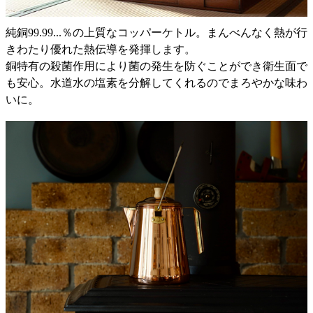
純銅99.99...％の上質なコッパーケトル。まんべんなく熱が行
きわたり優れた熱伝導を発揮します。
銅特有の殺菌作用により菌の発生を防ぐことができ衛生面で
も安心。水道水の塩素を分解してくれるのでまろやかな味わ
いに。