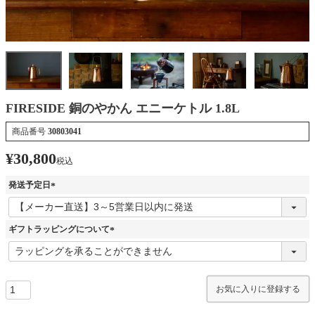
FIRESIDE 銅のやかん エニーケトル 1.8L
商品番号
30803041
¥
30,800
税込
発送予定日
(
必
須
ギフトラッピングについて
)
(
必
須
)
お気に入りに登録する