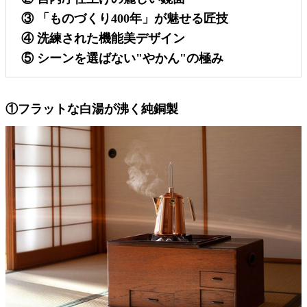
③ 「ものづくり400年」が魅せる匠技
④ 洗練された機能美デザイン
⑤ シーンを選ばない"やかん"の極み
①フラットな白湯が沸く純銅製