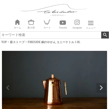
ホーム
新入荷
カート
Youtube
instagram
メニュー
TOP
薪ストーブ
FIRESIDE 銅のやかん エニーケトル 1.8L