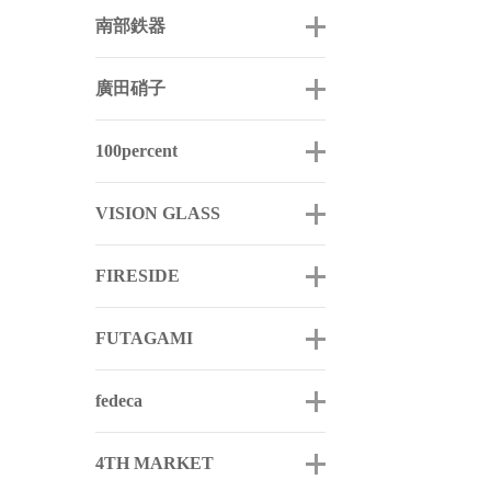
南部鉄器
廣田硝子
100percent
VISION GLASS
FIRESIDE
FUTAGAMI
fedeca
4TH MARKET