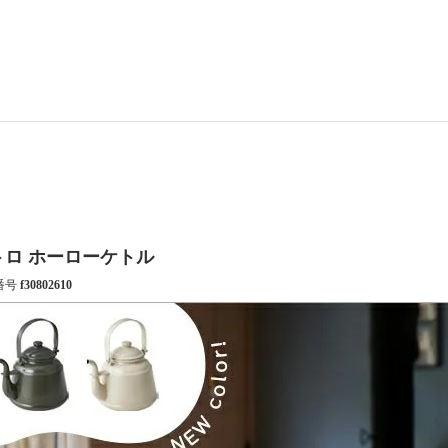
トロ ホーローケトル
番号
f30802610