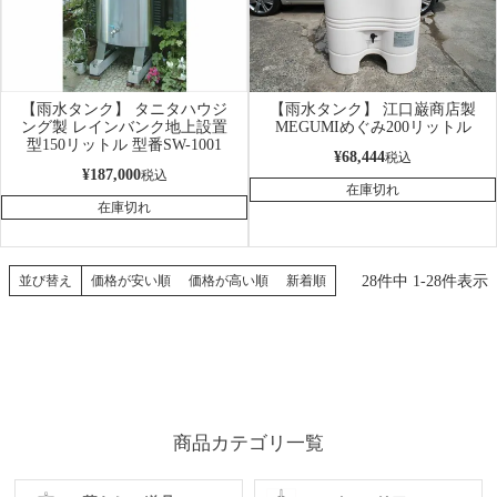
【雨水タンク】 タニタハウジ
【雨水タンク】 江口巌商店製
ング製 レインバンク地上設置
MEGUMIめぐみ200リットル
型150リットル 型番SW-1001
¥
68,444
税込
¥
187,000
税込
在庫切れ
在庫切れ
28
件中
1
-
28
件表示
並び替え
価格が安い順
価格が高い順
新着順
商品カテゴリ一覧