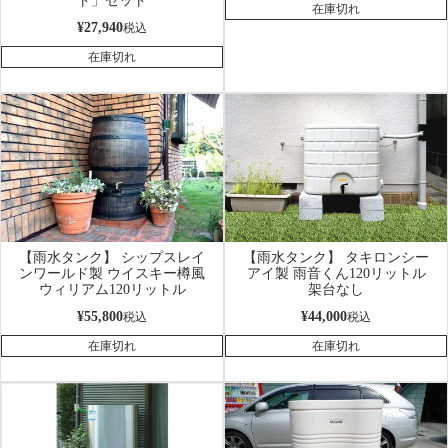
ト」セット
在庫切れ
¥
27,940
税込
在庫切れ
【雨水タンク】 シップスレイ
【雨水タンク】 タキロンシー
ンワールド製 ウイスキー樽風
アイ製 雨音くん120リットル
ウィリアム120リットル
架台なし
¥
55,800
¥
44,000
税込
税込
在庫切れ
在庫切れ