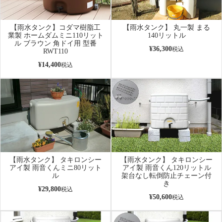
【雨水タンク】コダマ樹脂工
【雨水タンク】 丸一製 まる
業製 ホームダムミニ110リット
140リットル
ル ブラウン 角ドイ用 型番
¥
36,300
税込
RWT110
¥
14,400
税込
【雨水タンク】 タキロンシー
【雨水タンク】 タキロンシー
アイ製 雨音くんミニ80リット
アイ製 雨音くん120リットル
ル
架台なし転倒防止チェーン付
き
¥
29,800
税込
¥
50,600
税込