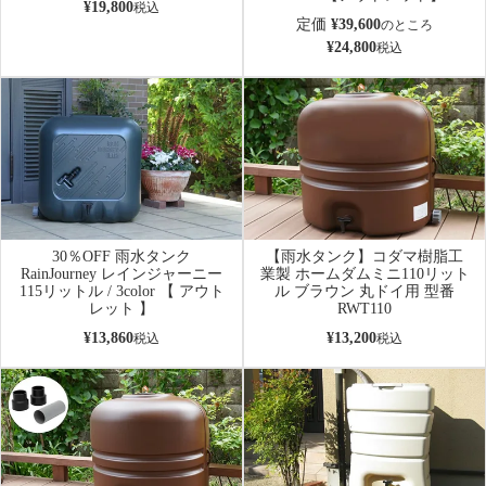
¥
19,800
税込
定価
¥
39,600
のところ
¥
24,800
税込
30％OFF 雨水タンク
【雨水タンク】コダマ樹脂工
RainJourney レインジャーニー
業製 ホームダムミニ110リット
115リットル / 3color 【 アウト
ル ブラウン 丸ドイ用 型番
レット 】
RWT110
¥
13,860
¥
13,200
税込
税込