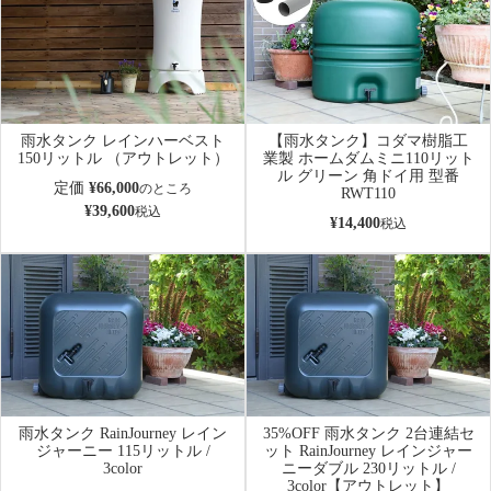
雨水タンク レインハーベスト
【雨水タンク】コダマ樹脂工
150リットル （アウトレット）
業製 ホームダムミニ110リット
ル グリーン 角ドイ用 型番
定価
¥
66,000
のところ
RWT110
¥
39,600
税込
¥
14,400
税込
雨水タンク RainJourney レイン
35%OFF 雨水タンク 2台連結セ
ジャーニー 115リットル /
ット RainJourney レインジャー
3color
ニーダブル 230リットル /
3color【アウトレット】