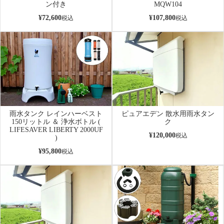
ン付き
MQW104
¥
72,600
¥
107,800
税込
税込
雨水タンク レインハーベスト
ピュアエデン 散水用雨水タン
150リットル ＆ 浄水ボトル (
ク
LIFESAVER LIBERTY 2000UF
¥
120,000
税込
)
¥
95,800
税込