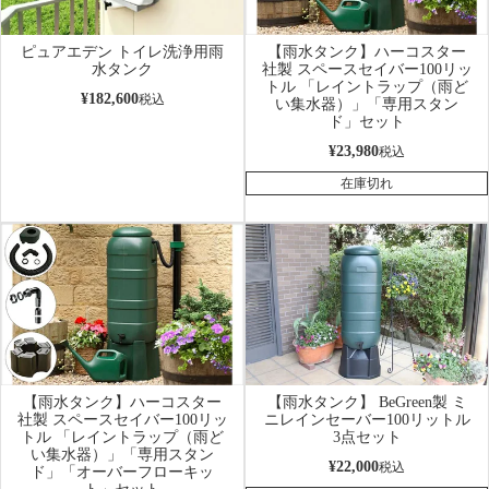
ピュアエデン トイレ洗浄用雨
【雨水タンク】ハーコスター
水タンク
社製 スペースセイバー100リッ
トル 「レイントラップ（雨ど
¥
182,600
税込
い集水器）」「専用スタン
ド」セット
¥
23,980
税込
在庫切れ
【雨水タンク】ハーコスター
【雨水タンク】 BeGreen製 ミ
社製 スペースセイバー100リッ
ニレインセーバー100リットル
トル 「レイントラップ（雨ど
3点セット
い集水器）」「専用スタン
¥
22,000
税込
ド」「オーバーフローキッ