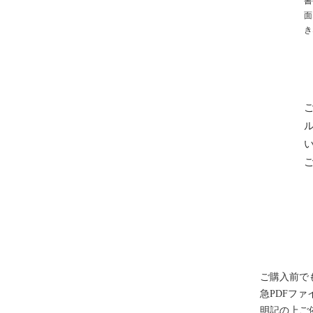
書
面
き
ご購入前で
急PDFフ
明記の上ご