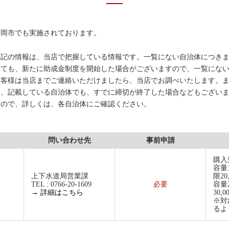
高岡市でも実施されております。
下記の情報は、当店で把握している情報です。一覧にない自治体につき
しても、新たに助成金制度を開始した場合がございますので、一覧にな
お客様は当店までご連絡いただけましたら、当店でお調べいたします。
た、記載している自治体でも、すでに締切が終了した場合などもござい
すので、詳しくは、各自治体にご確認ください。
問い合わせ先
事前申請
購入
容量1
上下水道局営業課
限20
TEL : 0766-20-1609
必要
容量
→ 詳細はこちら
30,0
※対
るよ