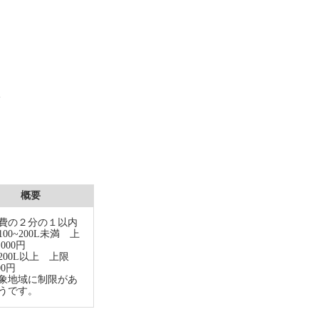
ま
い
ま
ま
概要
費の２分の１以内
00~200L未満 上
,000円
200L以上 上限
00円
象地域に制限があ
うです。