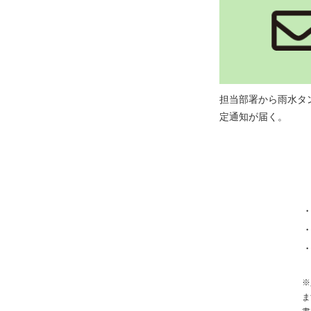
担当部署から雨水タ
定通知が届く。
※
ま