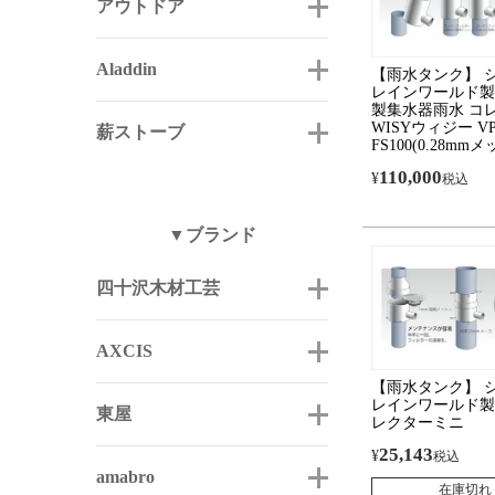
アウトドア
Aladdin
【雨水タンク】 
レインワールド製
製集水器雨水 コ
WISYウィジー VP
薪ストーブ
FS100(0.28mm
110,000
¥
税込
▼ブランド
四十沢木材工芸
AXCIS
【雨水タンク】 
レインワールド製
東屋
レクターミニ
25,143
¥
税込
amabro
在庫切れ