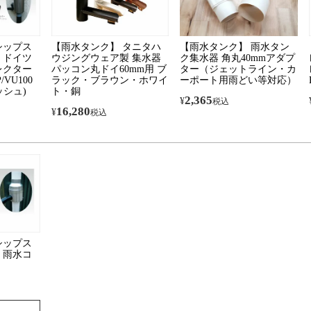
シップス
【雨水タンク】 タニタハ
【雨水タンク】 雨水タン
 ドイツ
ウジングウェア製 集水器
ク集水器 角丸40mmアダプ
レクター
パッコン丸ドイ60mm用 ブ
ター（ジェットライン・カ
/VU100
ラック・ブラウン・ホワイ
ーポート用雨どい等対応）
メッシュ)
ト・銅
2,365
¥
税込
16,280
¥
税込
シップス
 雨水コ