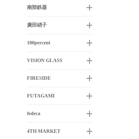
南部鉄器
廣田硝子
100percent
VISION GLASS
FIRESIDE
FUTAGAMI
fedeca
4TH MARKET