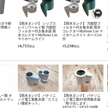
コダマ樹
【雨水タンク】 シップス
【雨水タンク】 万能型フ
専用角ト
レインワールド製 万能型
ィルター付き集水器 雨水
フィルター付き集水器 雨
コレクターMyHome Lite マ
水コレクターMyHome Lite
イホームライト ホース2ｍ
マイホームライト
付
4,715
5,238
¥
¥
税込
税込
丸一製 オ
【雨水タンク】 パナソニ
【雨水タンク】 パナソニ
ルトラッ
ック電工製集水器「たてと
ック電工製JIS管用集水器
い接続キット」
「取り出します」
VP/VU75・VP/VU100用