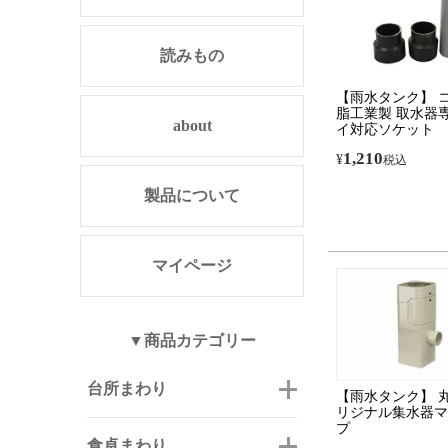
読みもの
【雨水タンク】 
脂工業製 取水器
about
イ対応ソケット
1,210
¥
税込
製品について
マイページ
▼商品カテゴリー
台所まわり
【雨水タンク】 
リジナル集水器マ
プ
食卓まわり