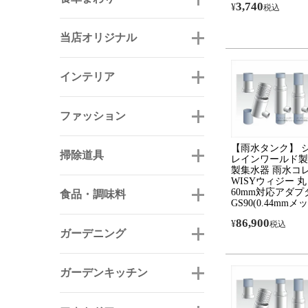
3,740
¥
税込
当店オリジナル
インテリア
ファッション
【雨水タンク】 
掃除道具
レインワールド製
製集水器 雨水コ
WISYウィジー 
60mm対応アダプ
食品・調味料
GS90(0.44mmメ
86,900
¥
税込
ガーデニング
ガーデンキッチン