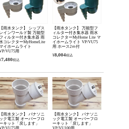
【雨水タンク】 シップス
【雨水タンク】 万能型フ
レインワールド製 万能型
ィルター付き集水器 雨水
フィルター付き集水器 雨
コレクターMyHome Lite マ
水コレクターMyHomeLite
イホームライト VP/VU75
マイホームライト
用 ホース2ｍ付
VP/VU75用
8,004
¥
税込
7,480
¥
税込
【雨水タンク】 パナソニ
【雨水タンク】 パナソニ
ック電工製 オーバーフロ
ック電工製 オーバーフロ
ーキット「戻します」
ーキット「戻します」
VP/VU75用
VP/VU100用