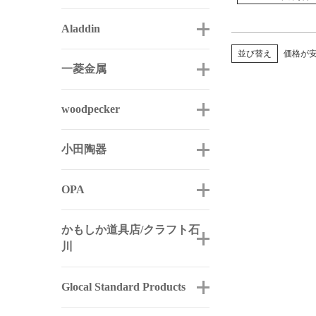
Aladdin
並び替え
価格が
一菱金属
woodpecker
小田陶器
OPA
かもしか道具店/クラフト石
川
Glocal Standard Products