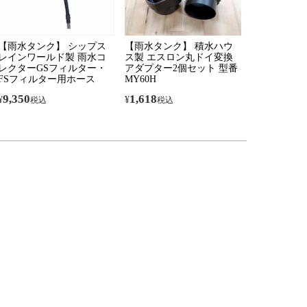
【雨水タンク】 シップス
【雨水タンク】 積水ハウ
レインワールド製 雨水コ
ス製 エスロン丸ドイ変換
レクターGSフィルター・
アダプター2個セット 型番
FSフィルター用ホース
MY60H
9,350
1,618
¥
¥
税込
税込