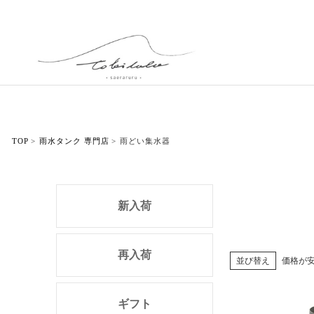
TOP
雨水タンク 専門店
雨どい集水器
新入荷
再入荷
並び替え
価格が
ギフト