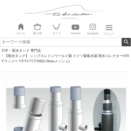
ホーム
新入荷
カート
Youtube
instagram
メニュー
TOP
雨水タンク 専門店
【雨水タンク】 シップスレインワールド製 ドイツ製集水器 雨水コレクターWIS
Yウィジー VP/VU75 FS90(0.28mmメッシュ)