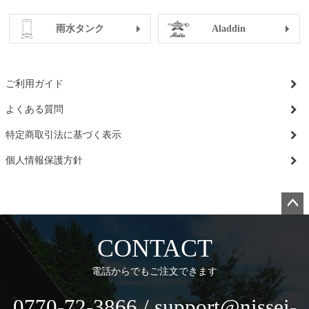
雨水タンク
Aladdin
ご利用ガイド
よくある質問
特定商取引法に基づく表示
個人情報保護方針
ペー
ジト
CONTACT
ップ
へ
電話からでもご注文できます
0770-72-3866 / support@nissei-