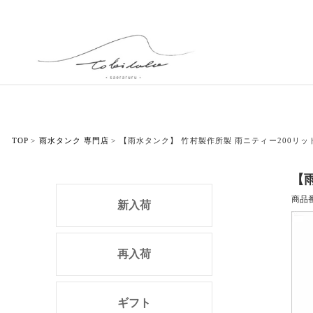
TOP
雨水タンク 専門店
【雨水タンク】 竹村製作所製 雨ニティー200リッ
【
商品
新入荷
再入荷
ギフト