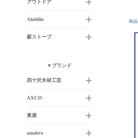
アウトドア
Aladdin
商品
薪ストーブ
▼ブランド
四十沢木材工芸
AXCIS
東屋
amabro