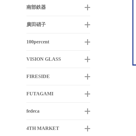
南部鉄器
廣田硝子
100percent
VISION GLASS
FIRESIDE
FUTAGAMI
fedeca
4TH MARKET