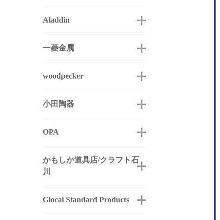
Aladdin
一菱金属
woodpecker
小田陶器
OPA
かもしか道具店/クラフト石
川
Glocal Standard Products