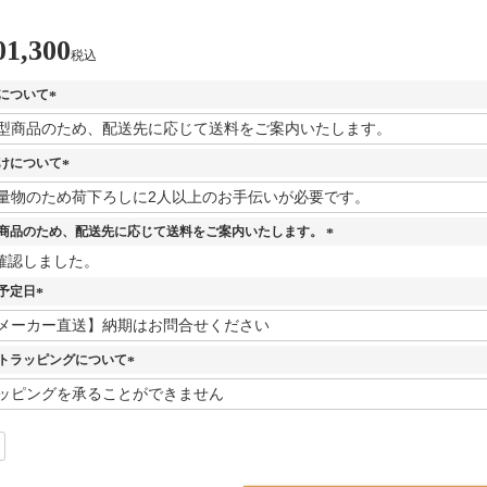
01,300
税込
について
(
必
須
けについて
)
(
必
須
商品のため、配送先に応じて送料をご案内いたします。
)
(
確認しました。
必
予定日
須
)
(
必
須
トラッピングについて
)
(
必
須
)