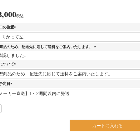
8,000
税込
口の位置
(
必
須
商品のため、配送先に応じて送料をご案内いたします。
)
(
確認しました。
必
について
須
)
(
必
須
予定日
)
(
必
須
)
カートに入れる