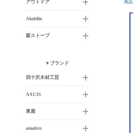
アウトドア
商品
Aladdin
薪ストーブ
▼ブランド
四十沢木材工芸
AXCIS
東屋
amabro