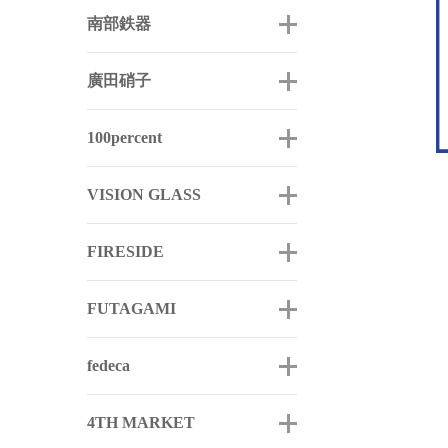
南部鉄器
廣田硝子
100percent
VISION GLASS
FIRESIDE
FUTAGAMI
fedeca
4TH MARKET