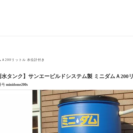
Ａ200リットル 水位計付き
雨水タンク】サンエービルドシステム製 ミニダムＡ200
番号
minidome200s