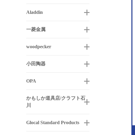
Aladdin
一菱金属
woodpecker
小田陶器
OPA
かもしか道具店/クラフト石
川
Glocal Standard Products