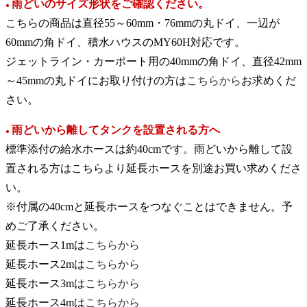
雨どいのサイズ形状をご確認ください。
●
こちらの商品は直径55～60mm・76mmの丸ドイ、一辺が
60mmの角ドイ、積水ハウスのMY60H対応です。
ジェットライン・カーポート用の40mmの角ドイ、直径42mm
～45mmの丸ドイにお取り付けの方は
こちらから
お求めくだ
さい。
雨どいから離してタンクを設置される方へ
●
標準添付の給水ホースは約40cmです。雨どいから離して設
置される方はこちらより延長ホースを別途お買い求めくださ
い。
※付属の40cmと延長ホースをつなぐことはできません。予
めご了承ください。
延長ホース1mは
こちらから
延長ホース2mは
こちらから
延長ホース3mは
こちらから
延長ホース4mは
こちらから