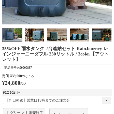
35%OFF 雨水タンク 2台連結セット RainJourney レ
インジャーニーダブル 230リットル / 3color【アウト
レット】
商品番号
rt00000837
定価
¥
39,600
のところ
¥
24,800
税込
発送予定日
(
必
須
)
【 グリーン 】販売終了