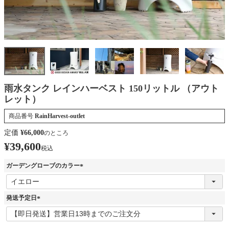
雨水タンク レインハーベスト 150リットル （アウト
レット）
商品番号
RainHarvest-outlet
定価
¥
66,000
のところ
¥
39,600
税込
ガーデングローブのカラー
(
必
須
発送予定日
)
(
必
須