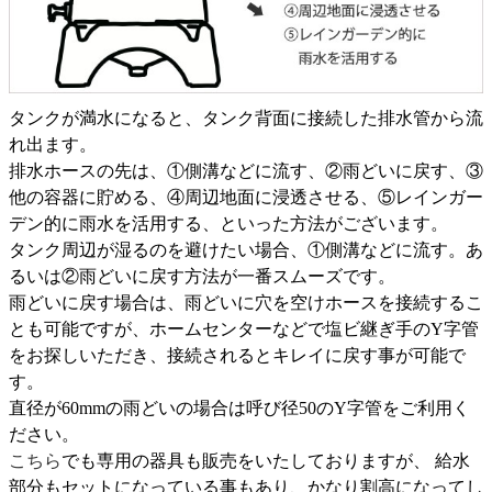
タンクが満水になると、タンク背面に接続した排水管から流
れ出ます。
排水ホースの先は、①側溝などに流す、②雨どいに戻す、③
他の容器に貯める、④周辺地面に浸透させる、⑤レインガー
デン的に雨水を活用する、といった方法がございます。
タンク周辺が湿るのを避けたい場合、①側溝などに流す。あ
るいは②雨どいに戻す方法が一番スムーズです。
雨どいに戻す場合は、雨どいに穴を空けホースを接続するこ
とも可能ですが、ホームセンターなどで塩ビ継ぎ手のY字管
をお探しいただき、接続されるとキレイに戻す事が可能で
す。
直径が60mmの雨どいの場合は呼び径50のY字管をご利用く
ださい。
こちら
でも専用の器具も販売をいたしておりますが、 給水
部分もセットになっている事もあり、かなり割高になってし