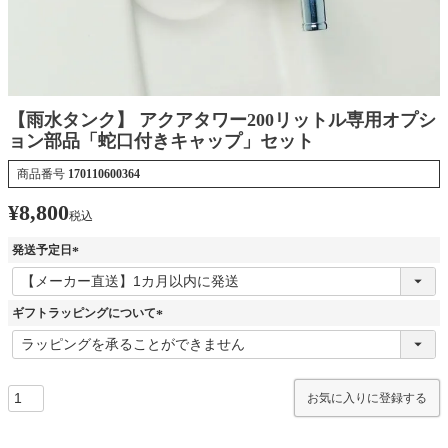
【雨水タンク】 アクアタワー200リットル専用オプシ
ョン部品「蛇口付きキャップ」セット
商品番号
170110600364
¥
8,800
税込
発送予定日
(
必
須
ギフトラッピングについて
)
(
必
須
)
お気に入りに登録する