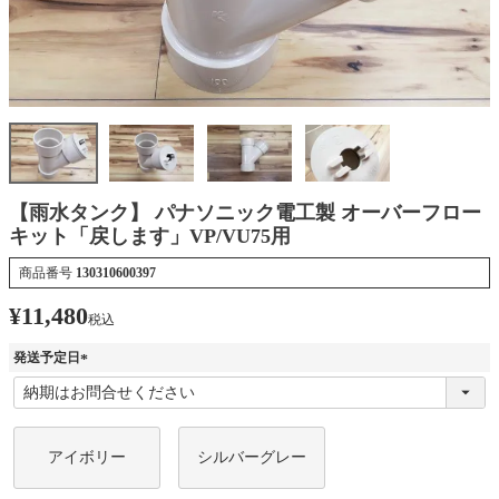
【雨水タンク】 パナソニック電工製 オーバーフロー
キット「戻します」VP/VU75用
商品番号
130310600397
¥
11,480
税込
発送予定日
(
必
須
)
アイボリー
シルバーグレー