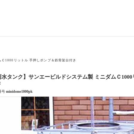
Ｃ1000リットル 手押しポンプ＆鉄骨架台付き
雨水タンク】サンエービルドシステム製 ミニダムＣ100
き
番号
minidome1000pk