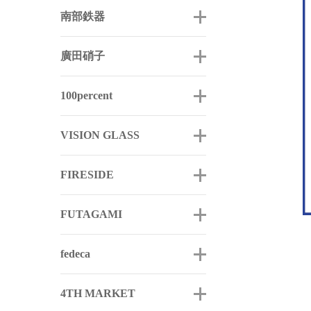
南部鉄器
廣田硝子
100percent
VISION GLASS
FIRESIDE
FUTAGAMI
fedeca
4TH MARKET