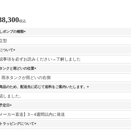
88,300
税込
しポンプの種類
(
必
須
について
)
(
必
須
タンクと雨どいの位置
)
(
必
須
商品のため、配送先に応じて送料をご案内いたします。
)
(
必
須
予定日
)
(
必
須
トラッピングについて
)
(