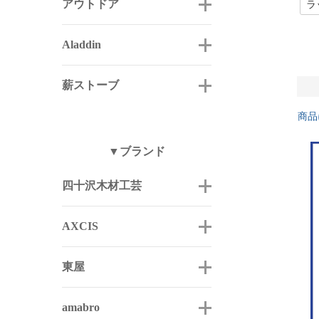
アウトドア
Aladdin
薪ストーブ
商品
▼ブランド
四十沢木材工芸
AXCIS
東屋
amabro