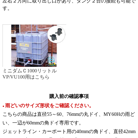
左右２方向に取り出し口があり、タンク２台の接続も可能で
す。
ミニダムＣ1000リットル
VP/VU100用はこちら
購入前の確認事項
雨どいのサイズ形状をご確認ください。
●
こちらの商品は直径55～60、76mmの丸ドイ、MY60Hの雨ど
い、一辺が60mmの角ドイ専用です。
ジェットライン・カーポート用の40mmの角ドイ、直径42mm