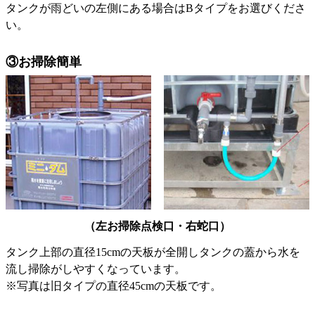
タンクが雨どいの左側にある場合はBタイプをお選びくださ
い。
③お掃除簡単
（左お掃除点検口・右蛇口）
タンク上部の直径15cmの天板が全開しタンクの蓋から水を
流し掃除がしやすくなっています。
※写真は旧タイプの直径45cmの天板です。