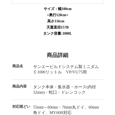
サイズ：幅100cm
×奥行120cm×
高さ116cm
天蓋直径15?B
タンク容量:1000L
商品詳細
商品名
サンエービルドシステム製ミニダム
Ｃ1000リットル VP/VU75用
商品内容
タンク本体・集水器・ホース(内径
32mm)・蛇口・ドレンコック
対応雨どい
55mm～60mm・76mm丸ドイ、60mm
角ドイ、MY60H対応