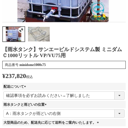
【雨水タンク】サンエービルドシステム製 ミニダム
Ｃ1000リットル VP/VU75用
商品番号
minidome1000s75
¥
237,820
税込
配送について
(
必
須
雨水タンクと雨どいの位置
)
(
必
須
大型商品のため、配送先に応じて送料をご案内いたします。
)