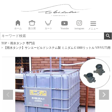
ホーム
新入荷
カート
Youtube
instagram
メニュー
TOP
雨水タンク 専門店
【雨水タンク】サンエービルドシステム製 ミニダムＣ1000リットル VP/VU75用