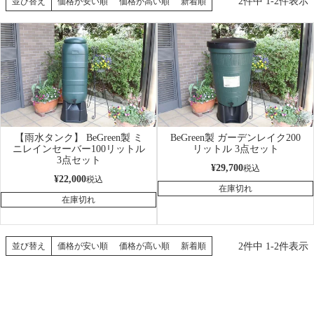
2
件中
1
-
2
件表示
並び替え
価格が安い順
価格が高い順
新着順
【雨水タンク】 BeGreen製 ミ
BeGreen製 ガーデンレイク200
ニレインセーバー100リットル
リットル 3点セット
3点セット
¥
29,700
税込
¥
22,000
税込
在庫切れ
在庫切れ
2
件中
1
-
2
件表示
並び替え
価格が安い順
価格が高い順
新着順