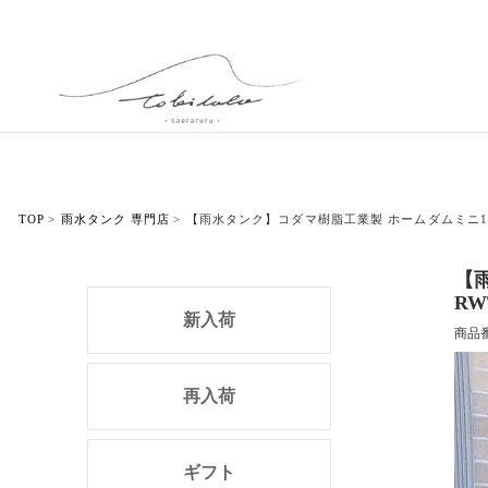
TOP
雨水タンク 専門店
【雨水タンク】コダマ樹脂工業製 ホームダムミニ110
【
RW
新入荷
商品
再入荷
ギフト