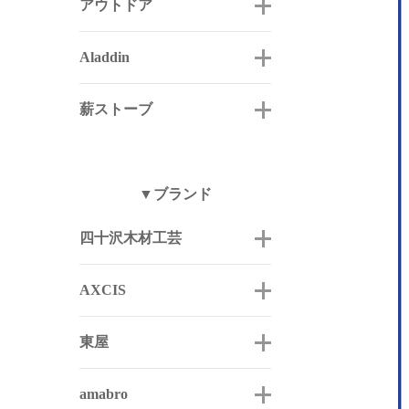
アウトドア
Aladdin
薪ストーブ
▼ブランド
四十沢木材工芸
AXCIS
東屋
amabro