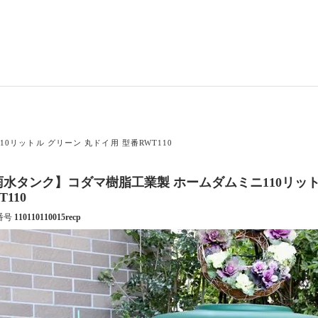
リットル グリーン 丸ドイ用 型番RWT110
雨水タンク】コダマ樹脂工業製 ホームダムミニ110リット
T110
番号
110110110015recp