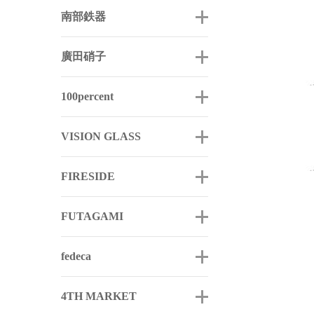
南部鉄器
廣田硝子
100percent
VISION GLASS
FIRESIDE
FUTAGAMI
fedeca
4TH MARKET